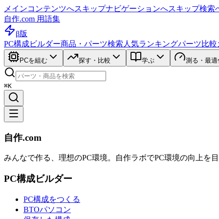
メインコンテンツへスキップ
ナビゲーションへスキップ
検索
自作.com 用語集
β版
PC構成ビルダー
商品・パーツ検索
人気ランキング
パーツ比較
PCを組む
探す・比較
学ぶ
測る・最適
⌘K
自作.com
みんなで作る、理想のPC環境
。
自作ラボ
でPC環境の向上を
PC構成ビルダー
PC構成をつくる
BTOパソコン