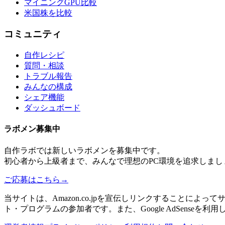
マイニングGPU比較
米国株を比較
コミュニティ
自作レシピ
質問・相談
トラブル報告
みんなの構成
シェア機能
ダッシュボード
ラボメン
募集中
自作ラボ
では新しい
ラボメン
を募集中です。
初心者から上級者まで、みんなで理想のPC環境を追求しまし
ご応募はこちら
→
当サイトは、Amazon.co.jpを宣伝しリンクすることに
ト・プログラムの参加者です。また、Google AdSenseを