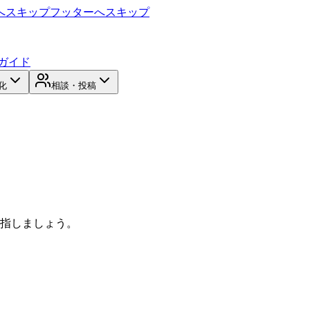
へスキップ
フッターへスキップ
ガイド
化
相談・投稿
目指しましょう。