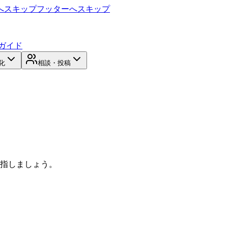
へスキップ
フッターへスキップ
ガイド
化
相談・投稿
目指しましょう。