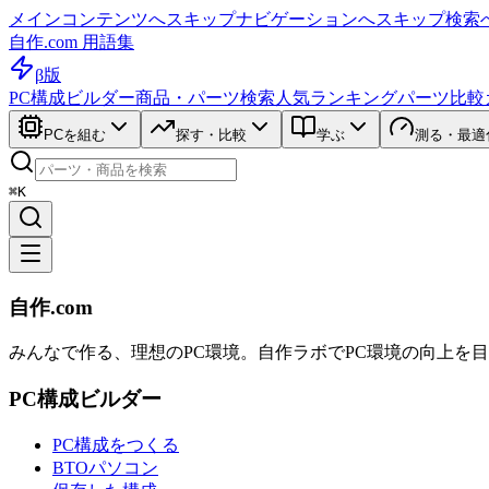
メインコンテンツへスキップ
ナビゲーションへスキップ
検索
自作.com 用語集
β版
PC構成ビルダー
商品・パーツ検索
人気ランキング
パーツ比較
PCを組む
探す・比較
学ぶ
測る・最適
⌘K
自作.com
みんなで作る、理想のPC環境
。
自作ラボ
でPC環境の向上を
PC構成ビルダー
PC構成をつくる
BTOパソコン