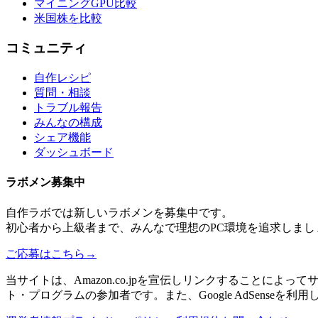
マイニングGPU比較
米国株を比較
コミュニティ
自作レシピ
質問・相談
トラブル報告
みんなの構成
シェア機能
ダッシュボード
ラボメン
募集中
自作ラボ
では新しい
ラボメン
を募集中です。
初心者から上級者まで、みんなで理想のPC環境を追求しまし
ご応募はこちら
→
当サイトは、Amazon.co.jpを宣伝しリンクすることに
ト・プログラムの参加者です。また、Google AdSenseを