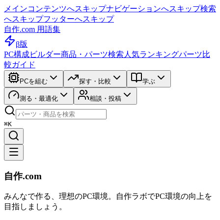
メインコンテンツへスキップ
ナビゲーションへスキップ
検索
へスキップ
フッターへスキップ
自作.com 用語集
β版
PC構成ビルダー
商品・パーツ検索
人気ランキング
パーツ比
較ガイド
PCを組む
探す・比較
学ぶ
測る・最適化
相談・投稿
⌘K
自作.com
みんなで作る、理想のPC環境
。
自作ラボ
でPC環境の向上を
目指しましょう。