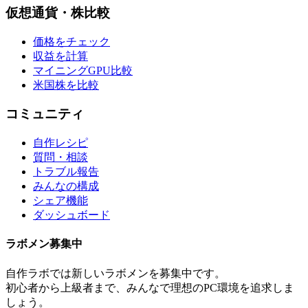
仮想通貨・株比較
価格をチェック
収益を計算
マイニングGPU比較
米国株を比較
コミュニティ
自作レシピ
質問・相談
トラブル報告
みんなの構成
シェア機能
ダッシュボード
ラボメン
募集中
自作ラボ
では新しい
ラボメン
を募集中です。
初心者から上級者まで、みんなで理想のPC環境を追求しま
しょう。