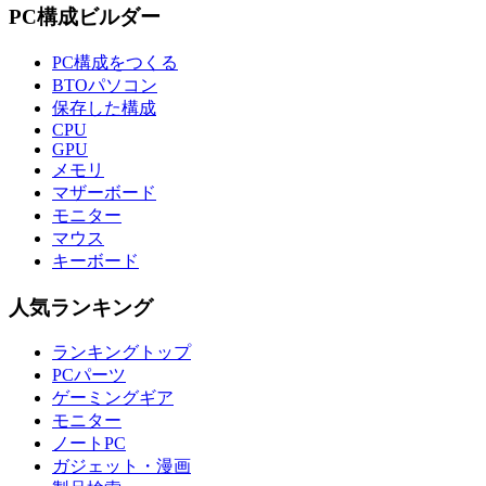
PC構成ビルダー
PC構成をつくる
BTOパソコン
保存した構成
CPU
GPU
メモリ
マザーボード
モニター
マウス
キーボード
人気ランキング
ランキングトップ
PCパーツ
ゲーミングギア
モニター
ノートPC
ガジェット・漫画