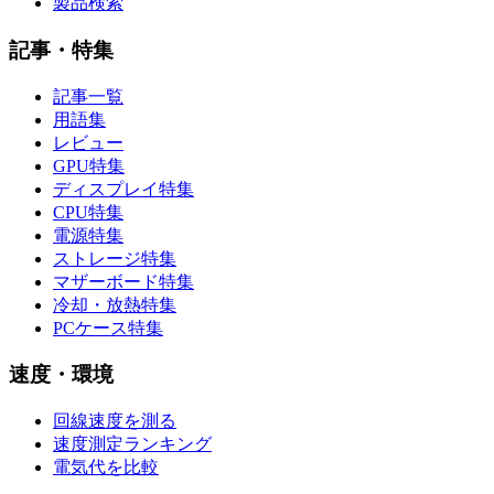
製品検索
記事・特集
記事一覧
用語集
レビュー
GPU特集
ディスプレイ特集
CPU特集
電源特集
ストレージ特集
マザーボード特集
冷却・放熱特集
PCケース特集
速度・環境
回線速度を測る
速度測定ランキング
電気代を比較