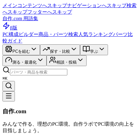
メインコンテンツへスキップ
ナビゲーションへスキップ
検索
へスキップ
フッターへスキップ
自作.com 用語集
β版
PC構成ビルダー
商品・パーツ検索
人気ランキング
パーツ比
較ガイド
PCを組む
探す・比較
学ぶ
測る・最適化
相談・投稿
⌘K
自作.com
みんなで作る、理想のPC環境
。
自作ラボ
でPC環境の向上を
目指しましょう。