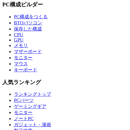
PC構成ビルダー
PC構成をつくる
BTOパソコン
保存した構成
CPU
GPU
メモリ
マザーボード
モニター
マウス
キーボード
人気ランキング
ランキングトップ
PCパーツ
ゲーミングギア
モニター
ノートPC
ガジェット・漫画