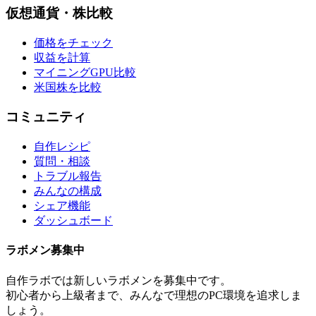
仮想通貨・株比較
価格をチェック
収益を計算
マイニングGPU比較
米国株を比較
コミュニティ
自作レシピ
質問・相談
トラブル報告
みんなの構成
シェア機能
ダッシュボード
ラボメン
募集中
自作ラボ
では新しい
ラボメン
を募集中です。
初心者から上級者まで、みんなで理想のPC環境を追求しま
しょう。