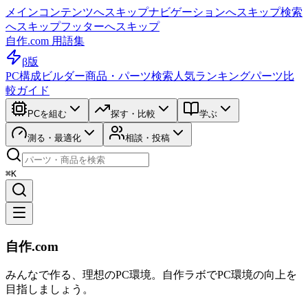
メインコンテンツへスキップ
ナビゲーションへスキップ
検索
へスキップ
フッターへスキップ
自作.com 用語集
β版
PC構成ビルダー
商品・パーツ検索
人気ランキング
パーツ比
較ガイド
PCを組む
探す・比較
学ぶ
測る・最適化
相談・投稿
⌘K
自作.com
みんなで作る、理想のPC環境
。
自作ラボ
でPC環境の向上を
目指しましょう。