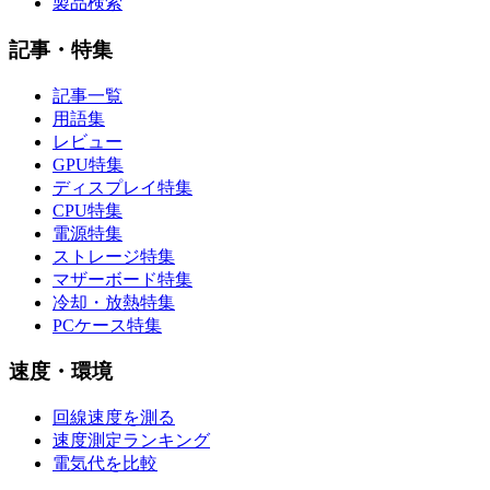
製品検索
記事・特集
記事一覧
用語集
レビュー
GPU特集
ディスプレイ特集
CPU特集
電源特集
ストレージ特集
マザーボード特集
冷却・放熱特集
PCケース特集
速度・環境
回線速度を測る
速度測定ランキング
電気代を比較