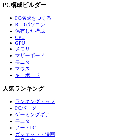
PC構成ビルダー
PC構成をつくる
BTOパソコン
保存した構成
CPU
GPU
メモリ
マザーボード
モニター
マウス
キーボード
人気ランキング
ランキングトップ
PCパーツ
ゲーミングギア
モニター
ノートPC
ガジェット・漫画