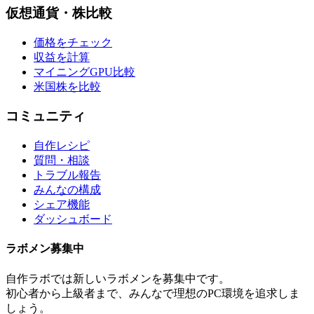
仮想通貨・株比較
価格をチェック
収益を計算
マイニングGPU比較
米国株を比較
コミュニティ
自作レシピ
質問・相談
トラブル報告
みんなの構成
シェア機能
ダッシュボード
ラボメン
募集中
自作ラボ
では新しい
ラボメン
を募集中です。
初心者から上級者まで、みんなで理想のPC環境を追求しま
しょう。