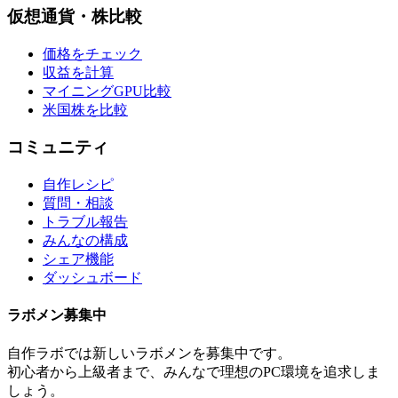
仮想通貨・株比較
価格をチェック
収益を計算
マイニングGPU比較
米国株を比較
コミュニティ
自作レシピ
質問・相談
トラブル報告
みんなの構成
シェア機能
ダッシュボード
ラボメン
募集中
自作ラボ
では新しい
ラボメン
を募集中です。
初心者から上級者まで、みんなで理想のPC環境を追求しま
しょう。