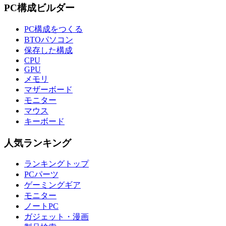
PC構成ビルダー
PC構成をつくる
BTOパソコン
保存した構成
CPU
GPU
メモリ
マザーボード
モニター
マウス
キーボード
人気ランキング
ランキングトップ
PCパーツ
ゲーミングギア
モニター
ノートPC
ガジェット・漫画