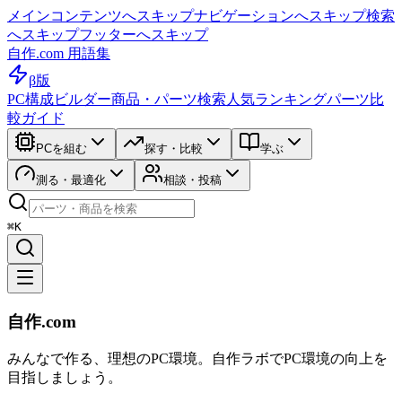
メインコンテンツへスキップ
ナビゲーションへスキップ
検索
へスキップ
フッターへスキップ
自作.com 用語集
β版
PC構成ビルダー
商品・パーツ検索
人気ランキング
パーツ比
較ガイド
PCを組む
探す・比較
学ぶ
測る・最適化
相談・投稿
⌘K
自作.com
みんなで作る、理想のPC環境
。
自作ラボ
でPC環境の向上を
目指しましょう。