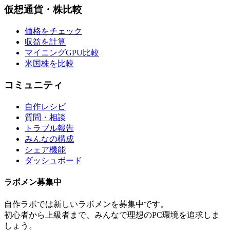
仮想通貨・株比較
価格をチェック
収益を計算
マイニングGPU比較
米国株を比較
コミュニティ
自作レシピ
質問・相談
トラブル報告
みんなの構成
シェア機能
ダッシュボード
ラボメン
募集中
自作ラボ
では新しい
ラボメン
を募集中です。
初心者から上級者まで、みんなで理想のPC環境を追求しま
しょう。