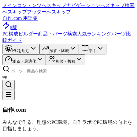
メインコンテンツへスキップ
ナビゲーションへスキップ
検索
へスキップ
フッターへスキップ
自作.com 用語集
β版
PC構成ビルダー
商品・パーツ検索
人気ランキング
パーツ比
較ガイド
PCを組む
探す・比較
学ぶ
測る・最適化
相談・投稿
⌘K
自作.com
みんなで作る、理想のPC環境
。
自作ラボ
でPC環境の向上を
目指しましょう。