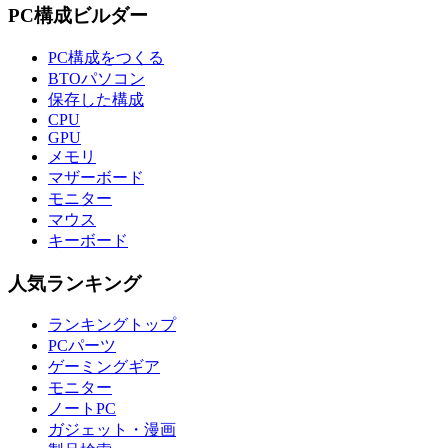
PC構成ビルダー
PC構成をつくる
BTOパソコン
保存した構成
CPU
GPU
メモリ
マザーボード
モニター
マウス
キーボード
人気ランキング
ランキングトップ
PCパーツ
ゲーミングギア
モニター
ノートPC
ガジェット・漫画