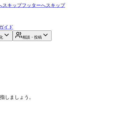
へスキップ
フッターへスキップ
ガイド
化
相談・投稿
目指しましょう。