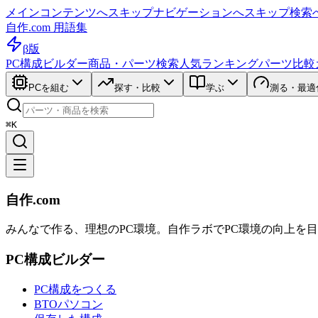
メインコンテンツへスキップ
ナビゲーションへスキップ
検索
自作.com 用語集
β版
PC構成ビルダー
商品・パーツ検索
人気ランキング
パーツ比較
PCを組む
探す・比較
学ぶ
測る・最適
⌘K
自作.com
みんなで作る、理想のPC環境
。
自作ラボ
でPC環境の向上を
PC構成ビルダー
PC構成をつくる
BTOパソコン