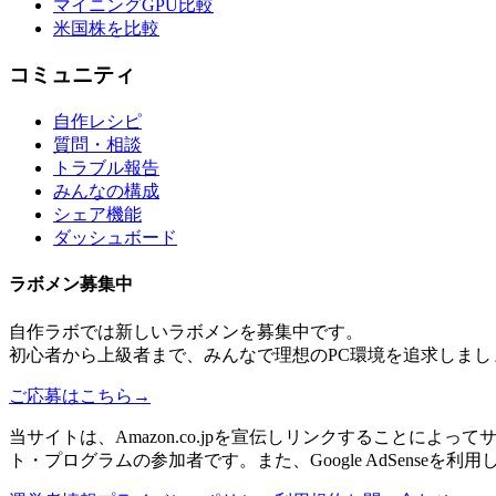
マイニングGPU比較
米国株を比較
コミュニティ
自作レシピ
質問・相談
トラブル報告
みんなの構成
シェア機能
ダッシュボード
ラボメン
募集中
自作ラボ
では新しい
ラボメン
を募集中です。
初心者から上級者まで、みんなで理想のPC環境を追求しまし
ご応募はこちら
→
当サイトは、Amazon.co.jpを宣伝しリンクすることに
ト・プログラムの参加者です。また、Google AdSenseを