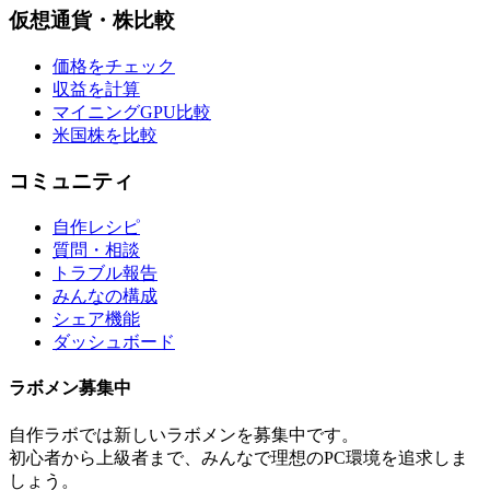
仮想通貨・株比較
価格をチェック
収益を計算
マイニングGPU比較
米国株を比較
コミュニティ
自作レシピ
質問・相談
トラブル報告
みんなの構成
シェア機能
ダッシュボード
ラボメン
募集中
自作ラボ
では新しい
ラボメン
を募集中です。
初心者から上級者まで、みんなで理想のPC環境を追求しま
しょう。