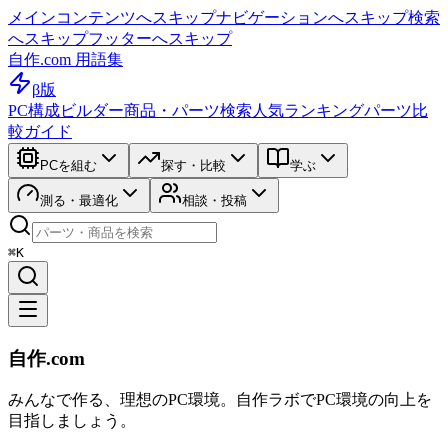
メインコンテンツへスキップ
ナビゲーションへスキップ
検索
へスキップ
フッターへスキップ
自作.com 用語集
β版
PC構成ビルダー
商品・パーツ検索
人気ランキング
パーツ比
較ガイド
PCを組む
探す・比較
学ぶ
測る・最適化
相談・投稿
⌘K
自作.com
みんなで作る、理想のPC環境
。
自作ラボ
でPC環境の向上を
目指しましょう。