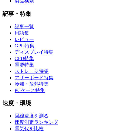
製品検索
記事・特集
記事一覧
用語集
レビュー
GPU特集
ディスプレイ特集
CPU特集
電源特集
ストレージ特集
マザーボード特集
冷却・放熱特集
PCケース特集
速度・環境
回線速度を測る
速度測定ランキング
電気代を比較