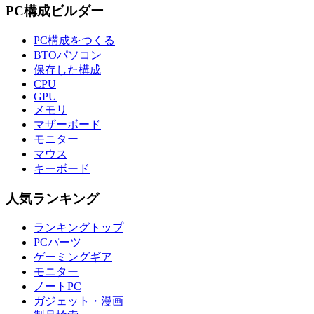
PC構成ビルダー
PC構成をつくる
BTOパソコン
保存した構成
CPU
GPU
メモリ
マザーボード
モニター
マウス
キーボード
人気ランキング
ランキングトップ
PCパーツ
ゲーミングギア
モニター
ノートPC
ガジェット・漫画