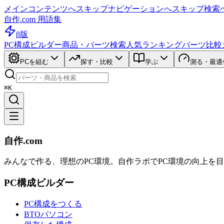
メインコンテンツへスキップ
ナビゲーションへスキップ
検索
自作.com 用語集
β版
PC構成ビルダー
商品・パーツ検索
人気ランキング
パーツ比較
PCを組む
探す・比較
学ぶ
測る・最適
⌘K
自作.com
みんなで作る、理想のPC環境
。
自作ラボ
でPC環境の向上を
PC構成ビルダー
PC構成をつくる
BTOパソコン