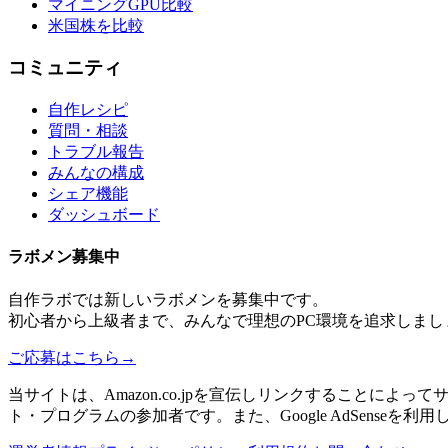
マイニングGPU比較
米国株を比較
コミュニティ
自作レシピ
質問・相談
トラブル報告
みんなの構成
シェア機能
ダッシュボード
ラボメン
募集中
自作ラボ
では新しい
ラボメン
を募集中です。
初心者から上級者まで、みんなで理想のPC環境を追求しまし
ご応募はこちら
→
当サイトは、Amazon.co.jpを宣伝しリンクすることに
ト・プログラムの参加者です。また、Google AdSenseを