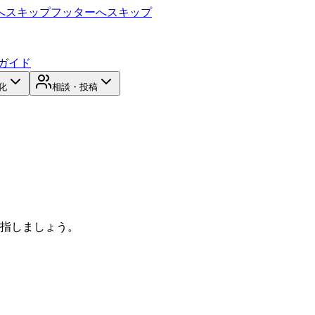
へスキップ
フッターへスキップ
ガイド
化
相談・投稿
目指しましょう。