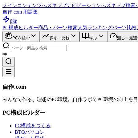
メインコンテンツへスキップ
ナビゲーションへスキップ
検索
自作.com 用語集
β版
PC構成ビルダー
商品・パーツ検索
人気ランキング
パーツ比較
PCを組む
探す・比較
学ぶ
測る・最適
⌘K
自作.com
みんなで作る、理想のPC環境
。
自作ラボ
でPC環境の向上を
PC構成ビルダー
PC構成をつくる
BTOパソコン