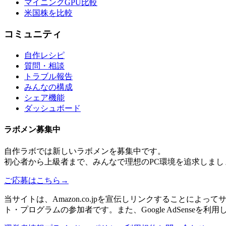
マイニングGPU比較
米国株を比較
コミュニティ
自作レシピ
質問・相談
トラブル報告
みんなの構成
シェア機能
ダッシュボード
ラボメン
募集中
自作ラボ
では新しい
ラボメン
を募集中です。
初心者から上級者まで、みんなで理想のPC環境を追求しまし
ご応募はこちら
→
当サイトは、Amazon.co.jpを宣伝しリンクすることに
ト・プログラムの参加者です。また、Google AdSenseを