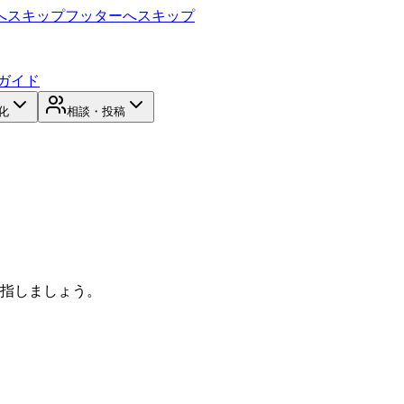
へスキップ
フッターへスキップ
ガイド
化
相談・投稿
目指しましょう。