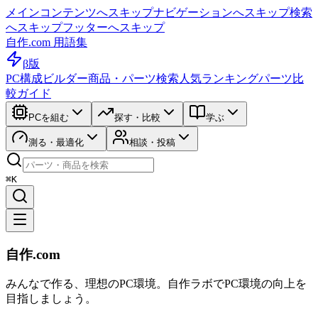
メインコンテンツへスキップ
ナビゲーションへスキップ
検索
へスキップ
フッターへスキップ
自作.com 用語集
β版
PC構成ビルダー
商品・パーツ検索
人気ランキング
パーツ比
較ガイド
PCを組む
探す・比較
学ぶ
測る・最適化
相談・投稿
⌘K
自作.com
みんなで作る、理想のPC環境
。
自作ラボ
でPC環境の向上を
目指しましょう。