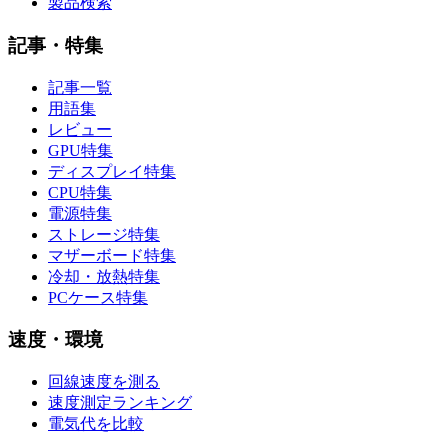
製品検索
記事・特集
記事一覧
用語集
レビュー
GPU特集
ディスプレイ特集
CPU特集
電源特集
ストレージ特集
マザーボード特集
冷却・放熱特集
PCケース特集
速度・環境
回線速度を測る
速度測定ランキング
電気代を比較