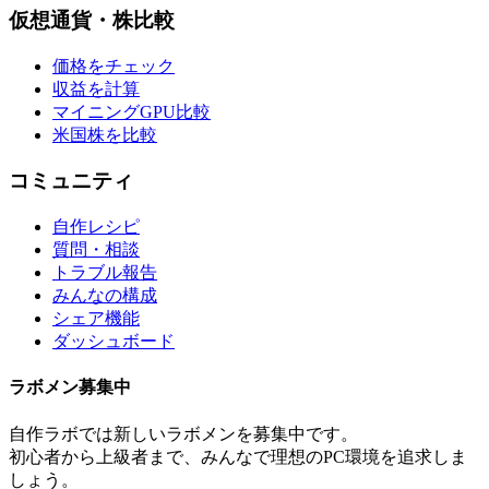
仮想通貨・株比較
価格をチェック
収益を計算
マイニングGPU比較
米国株を比較
コミュニティ
自作レシピ
質問・相談
トラブル報告
みんなの構成
シェア機能
ダッシュボード
ラボメン
募集中
自作ラボ
では新しい
ラボメン
を募集中です。
初心者から上級者まで、みんなで理想のPC環境を追求しま
しょう。