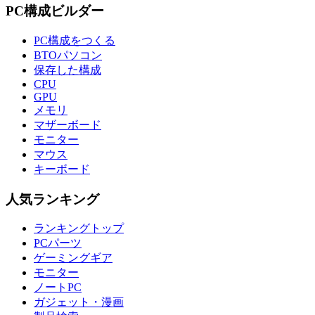
PC構成ビルダー
PC構成をつくる
BTOパソコン
保存した構成
CPU
GPU
メモリ
マザーボード
モニター
マウス
キーボード
人気ランキング
ランキングトップ
PCパーツ
ゲーミングギア
モニター
ノートPC
ガジェット・漫画