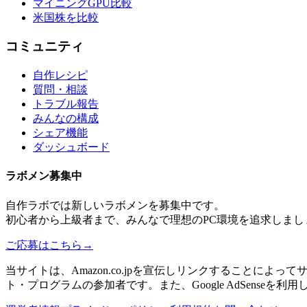
マイニングGPU比較
米国株を比較
コミュニティ
自作レシピ
質問・相談
トラブル報告
みんなの構成
シェア機能
ダッシュボード
ラボメン
募集中
自作ラボ
では新しい
ラボメン
を募集中です。
初心者から上級者まで、みんなで理想のPC環境を追求しまし
ご応募はこちら
→
当サイトは、Amazon.co.jpを宣伝しリンクすることに
ト・プログラムの参加者です。また、Google AdSenseを