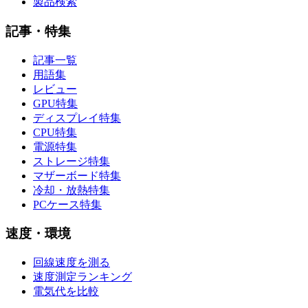
製品検索
記事・特集
記事一覧
用語集
レビュー
GPU特集
ディスプレイ特集
CPU特集
電源特集
ストレージ特集
マザーボード特集
冷却・放熱特集
PCケース特集
速度・環境
回線速度を測る
速度測定ランキング
電気代を比較