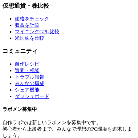
仮想通貨・株比較
価格をチェック
収益を計算
マイニングGPU比較
米国株を比較
コミュニティ
自作レシピ
質問・相談
トラブル報告
みんなの構成
シェア機能
ダッシュボード
ラボメン
募集中
自作ラボ
では新しい
ラボメン
を募集中です。
初心者から上級者まで、みんなで理想のPC環境を追求しま
しょう。