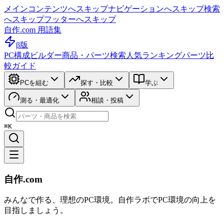
メインコンテンツへスキップ
ナビゲーションへスキップ
検索
へスキップ
フッターへスキップ
自作.com 用語集
β版
PC構成ビルダー
商品・パーツ検索
人気ランキング
パーツ比
較ガイド
PCを組む
探す・比較
学ぶ
測る・最適化
相談・投稿
⌘K
自作.com
みんなで作る、理想のPC環境
。
自作ラボ
でPC環境の向上を
目指しましょう。