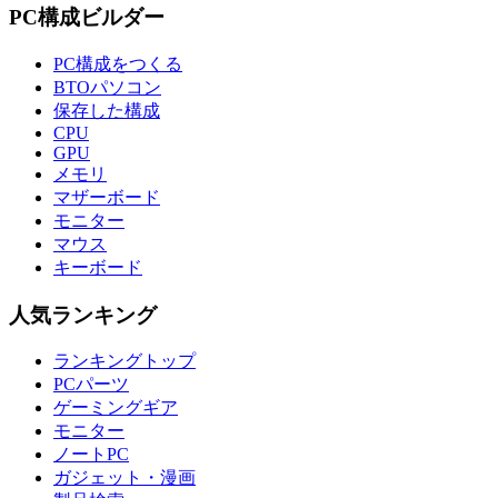
PC構成ビルダー
PC構成をつくる
BTOパソコン
保存した構成
CPU
GPU
メモリ
マザーボード
モニター
マウス
キーボード
人気ランキング
ランキングトップ
PCパーツ
ゲーミングギア
モニター
ノートPC
ガジェット・漫画