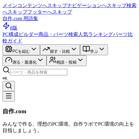
メインコンテンツへスキップ
ナビゲーションへスキップ
検索
へスキップ
フッターへスキップ
自作.com 用語集
β版
PC構成ビルダー
商品・パーツ検索
人気ランキング
パーツ比
較ガイド
PCを組む
探す・比較
学ぶ
測る・最適化
相談・投稿
⌘K
自作.com
みんなで作る、理想のPC環境
。
自作ラボ
でPC環境の向上を
目指しましょう。