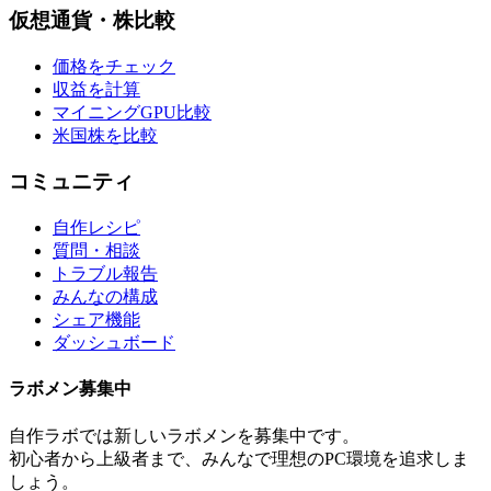
仮想通貨・株比較
価格をチェック
収益を計算
マイニングGPU比較
米国株を比較
コミュニティ
自作レシピ
質問・相談
トラブル報告
みんなの構成
シェア機能
ダッシュボード
ラボメン
募集中
自作ラボ
では新しい
ラボメン
を募集中です。
初心者から上級者まで、みんなで理想のPC環境を追求しま
しょう。