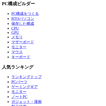
PC構成ビルダー
PC構成をつくる
BTOパソコン
保存した構成
CPU
GPU
メモリ
マザーボード
モニター
マウス
キーボード
人気ランキング
ランキングトップ
PCパーツ
ゲーミングギア
モニター
ノートPC
ガジェット・漫画