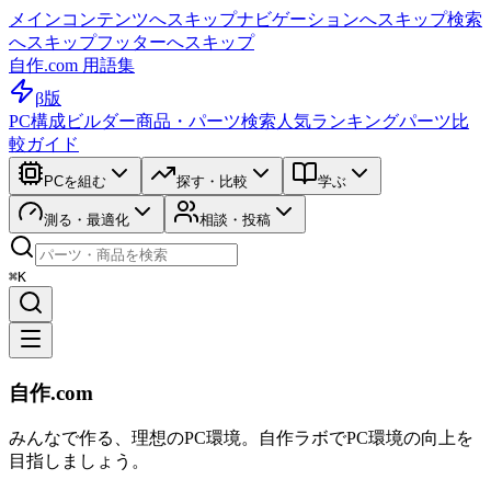
メインコンテンツへスキップ
ナビゲーションへスキップ
検索
へスキップ
フッターへスキップ
自作.com 用語集
β版
PC構成ビルダー
商品・パーツ検索
人気ランキング
パーツ比
較ガイド
PCを組む
探す・比較
学ぶ
測る・最適化
相談・投稿
⌘K
自作.com
みんなで作る、理想のPC環境
。
自作ラボ
でPC環境の向上を
目指しましょう。