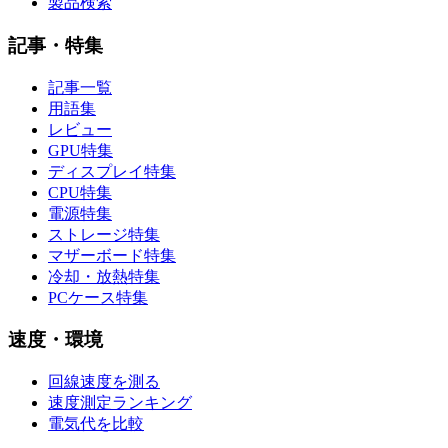
製品検索
記事・特集
記事一覧
用語集
レビュー
GPU特集
ディスプレイ特集
CPU特集
電源特集
ストレージ特集
マザーボード特集
冷却・放熱特集
PCケース特集
速度・環境
回線速度を測る
速度測定ランキング
電気代を比較