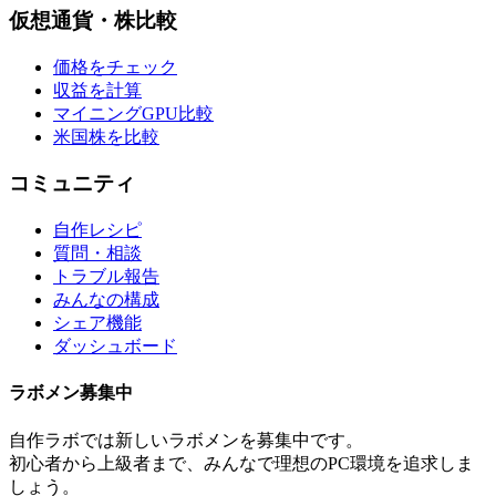
仮想通貨・株比較
価格をチェック
収益を計算
マイニングGPU比較
米国株を比較
コミュニティ
自作レシピ
質問・相談
トラブル報告
みんなの構成
シェア機能
ダッシュボード
ラボメン
募集中
自作ラボ
では新しい
ラボメン
を募集中です。
初心者から上級者まで、みんなで理想のPC環境を追求しま
しょう。