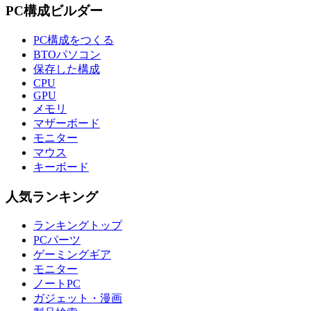
PC構成ビルダー
PC構成をつくる
BTOパソコン
保存した構成
CPU
GPU
メモリ
マザーボード
モニター
マウス
キーボード
人気ランキング
ランキングトップ
PCパーツ
ゲーミングギア
モニター
ノートPC
ガジェット・漫画