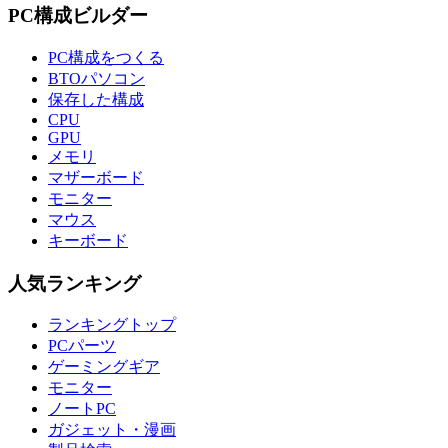
PC構成ビルダー
PC構成をつくる
BTOパソコン
保存した構成
CPU
GPU
メモリ
マザーボード
モニター
マウス
キーボード
人気ランキング
ランキングトップ
PCパーツ
ゲーミングギア
モニター
ノートPC
ガジェット・漫画