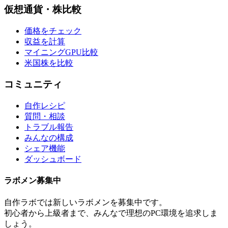
仮想通貨・株比較
価格をチェック
収益を計算
マイニングGPU比較
米国株を比較
コミュニティ
自作レシピ
質問・相談
トラブル報告
みんなの構成
シェア機能
ダッシュボード
ラボメン
募集中
自作ラボ
では新しい
ラボメン
を募集中です。
初心者から上級者まで、みんなで理想のPC環境を追求しま
しょう。