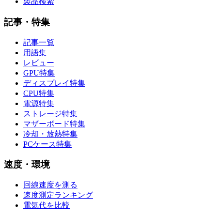
製品検索
記事・特集
記事一覧
用語集
レビュー
GPU特集
ディスプレイ特集
CPU特集
電源特集
ストレージ特集
マザーボード特集
冷却・放熱特集
PCケース特集
速度・環境
回線速度を測る
速度測定ランキング
電気代を比較