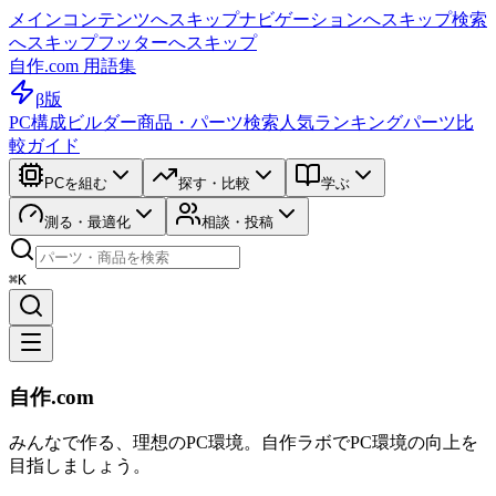
メインコンテンツへスキップ
ナビゲーションへスキップ
検索
へスキップ
フッターへスキップ
自作.com 用語集
β版
PC構成ビルダー
商品・パーツ検索
人気ランキング
パーツ比
較ガイド
PCを組む
探す・比較
学ぶ
測る・最適化
相談・投稿
⌘K
自作.com
みんなで作る、理想のPC環境
。
自作ラボ
でPC環境の向上を
目指しましょう。