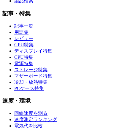
製品検索
記事・特集
記事一覧
用語集
レビュー
GPU特集
ディスプレイ特集
CPU特集
電源特集
ストレージ特集
マザーボード特集
冷却・放熱特集
PCケース特集
速度・環境
回線速度を測る
速度測定ランキング
電気代を比較