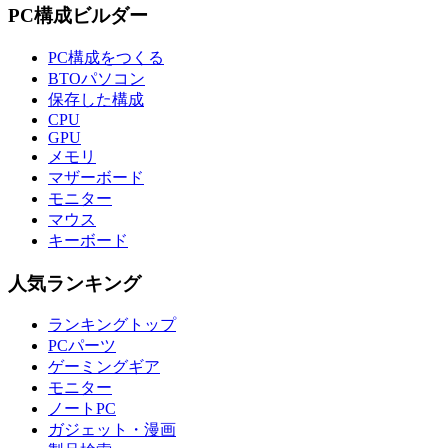
PC構成ビルダー
PC構成をつくる
BTOパソコン
保存した構成
CPU
GPU
メモリ
マザーボード
モニター
マウス
キーボード
人気ランキング
ランキングトップ
PCパーツ
ゲーミングギア
モニター
ノートPC
ガジェット・漫画