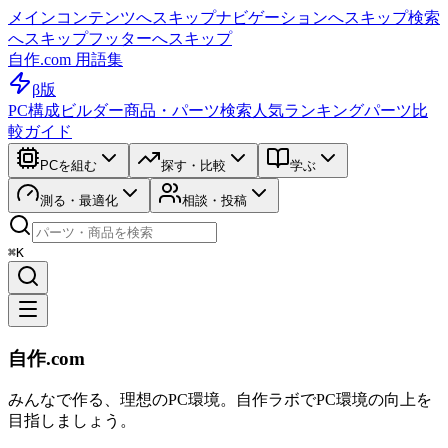
メインコンテンツへスキップ
ナビゲーションへスキップ
検索
へスキップ
フッターへスキップ
自作.com 用語集
β版
PC構成ビルダー
商品・パーツ検索
人気ランキング
パーツ比
較ガイド
PCを組む
探す・比較
学ぶ
測る・最適化
相談・投稿
⌘K
自作.com
みんなで作る、理想のPC環境
。
自作ラボ
でPC環境の向上を
目指しましょう。