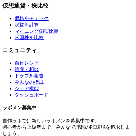
仮想通貨・株比較
価格をチェック
収益を計算
マイニングGPU比較
米国株を比較
コミュニティ
自作レシピ
質問・相談
トラブル報告
みんなの構成
シェア機能
ダッシュボード
ラボメン
募集中
自作ラボ
では新しい
ラボメン
を募集中です。
初心者から上級者まで、みんなで理想のPC環境を追求しま
しょう。