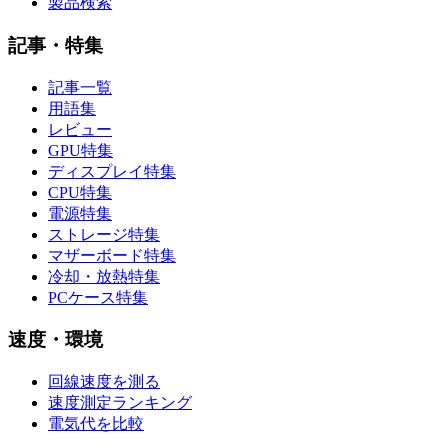
製品検索
記事・特集
記事一覧
用語集
レビュー
GPU特集
ディスプレイ特集
CPU特集
電源特集
ストレージ特集
マザーボード特集
冷却・放熱特集
PCケース特集
速度・環境
回線速度を測る
速度測定ランキング
電気代を比較