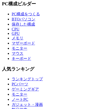
PC構成ビルダー
PC構成をつくる
BTOパソコン
保存した構成
CPU
GPU
メモリ
マザーボード
モニター
マウス
キーボード
人気ランキング
ランキングトップ
PCパーツ
ゲーミングギア
モニター
ノートPC
ガジェット・漫画