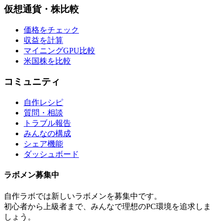
仮想通貨・株比較
価格をチェック
収益を計算
マイニングGPU比較
米国株を比較
コミュニティ
自作レシピ
質問・相談
トラブル報告
みんなの構成
シェア機能
ダッシュボード
ラボメン
募集中
自作ラボ
では新しい
ラボメン
を募集中です。
初心者から上級者まで、みんなで理想のPC環境を追求しま
しょう。