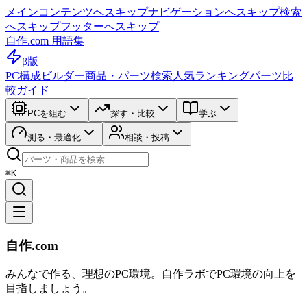
メインコンテンツへスキップ
ナビゲーションへスキップ
検索
へスキップ
フッターへスキップ
自作.com 用語集
β版
PC構成ビルダー
商品・パーツ検索
人気ランキング
パーツ比
較ガイド
PCを組む
探す・比較
学ぶ
測る・最適化
相談・投稿
⌘K
自作.com
みんなで作る、理想のPC環境
。
自作ラボ
でPC環境の向上を
目指しましょう。