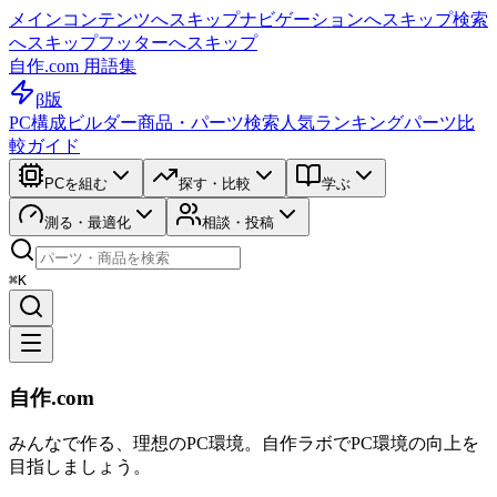
メインコンテンツへスキップ
ナビゲーションへスキップ
検索
へスキップ
フッターへスキップ
自作.com 用語集
β版
PC構成ビルダー
商品・パーツ検索
人気ランキング
パーツ比
較ガイド
PCを組む
探す・比較
学ぶ
測る・最適化
相談・投稿
⌘K
自作.com
みんなで作る、理想のPC環境
。
自作ラボ
でPC環境の向上を
目指しましょう。