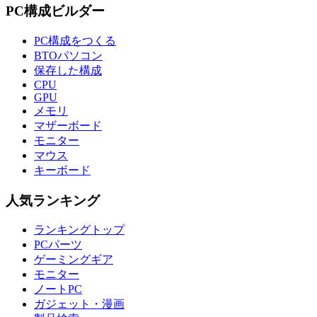
PC構成ビルダー
PC構成をつくる
BTOパソコン
保存した構成
CPU
GPU
メモリ
マザーボード
モニター
マウス
キーボード
人気ランキング
ランキングトップ
PCパーツ
ゲーミングギア
モニター
ノートPC
ガジェット・漫画