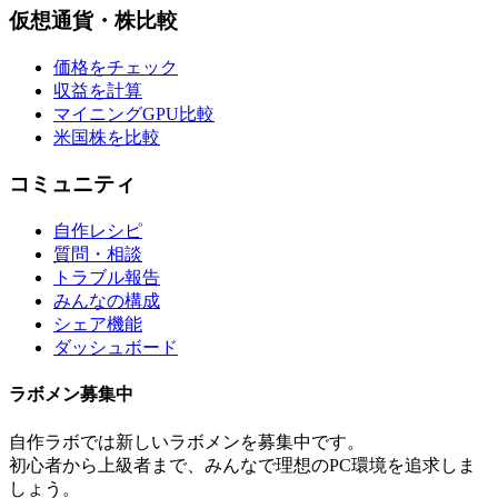
仮想通貨・株比較
価格をチェック
収益を計算
マイニングGPU比較
米国株を比較
コミュニティ
自作レシピ
質問・相談
トラブル報告
みんなの構成
シェア機能
ダッシュボード
ラボメン
募集中
自作ラボ
では新しい
ラボメン
を募集中です。
初心者から上級者まで、みんなで理想のPC環境を追求しま
しょう。