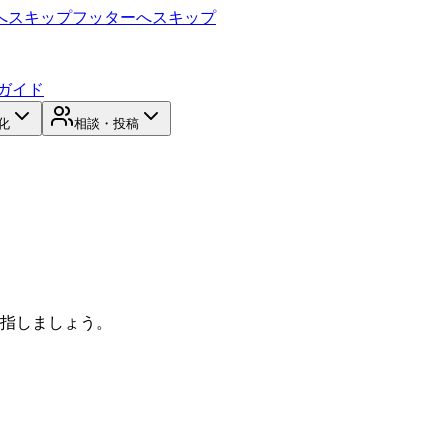
へスキップ
フッターへスキップ
ガイド
化
相談・投稿
目指しましょう。