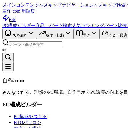
メインコンテンツへスキップ
ナビゲーションへスキップ
検索
自作.com 用語集
β版
PC構成ビルダー
商品・パーツ検索
人気ランキング
パーツ比較
PCを組む
探す・比較
学ぶ
測る・最適
⌘K
自作.com
みんなで作る、理想のPC環境
。
自作ラボ
でPC環境の向上を
PC構成ビルダー
PC構成をつくる
BTOパソコン