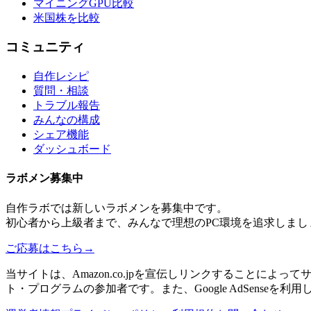
マイニングGPU比較
米国株を比較
コミュニティ
自作レシピ
質問・相談
トラブル報告
みんなの構成
シェア機能
ダッシュボード
ラボメン
募集中
自作ラボ
では新しい
ラボメン
を募集中です。
初心者から上級者まで、みんなで理想のPC環境を追求しまし
ご応募はこちら
→
当サイトは、Amazon.co.jpを宣伝しリンクすることに
ト・プログラムの参加者です。また、Google AdSenseを