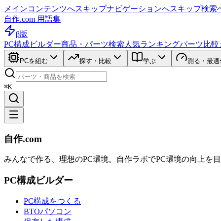
メインコンテンツへスキップ
ナビゲーションへスキップ
検索
自作.com 用語集
β版
PC構成ビルダー
商品・パーツ検索
人気ランキング
パーツ比較
PCを組む
探す・比較
学ぶ
測る・最適
⌘K
自作.com
みんなで作る、理想のPC環境
。
自作ラボ
でPC環境の向上を
PC構成ビルダー
PC構成をつくる
BTOパソコン