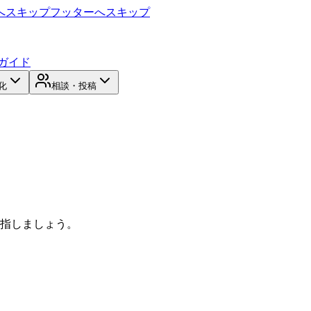
へスキップ
フッターへスキップ
ガイド
化
相談・投稿
目指しましょう。