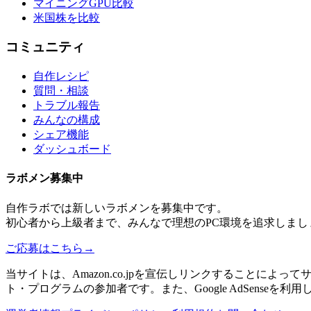
マイニングGPU比較
米国株を比較
コミュニティ
自作レシピ
質問・相談
トラブル報告
みんなの構成
シェア機能
ダッシュボード
ラボメン
募集中
自作ラボ
では新しい
ラボメン
を募集中です。
初心者から上級者まで、みんなで理想のPC環境を追求しまし
ご応募はこちら
→
当サイトは、Amazon.co.jpを宣伝しリンクすることに
ト・プログラムの参加者です。また、Google AdSenseを