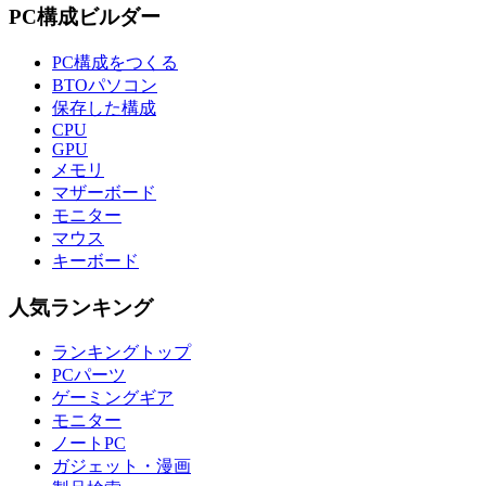
PC構成ビルダー
PC構成をつくる
BTOパソコン
保存した構成
CPU
GPU
メモリ
マザーボード
モニター
マウス
キーボード
人気ランキング
ランキングトップ
PCパーツ
ゲーミングギア
モニター
ノートPC
ガジェット・漫画