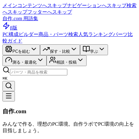
メインコンテンツへスキップ
ナビゲーションへスキップ
検索
へスキップ
フッターへスキップ
自作.com 用語集
β版
PC構成ビルダー
商品・パーツ検索
人気ランキング
パーツ比
較ガイド
PCを組む
探す・比較
学ぶ
測る・最適化
相談・投稿
⌘K
自作.com
みんなで作る、理想のPC環境
。
自作ラボ
でPC環境の向上を
目指しましょう。