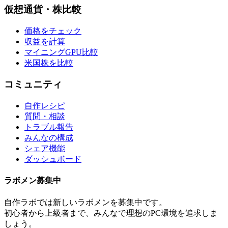
仮想通貨・株比較
価格をチェック
収益を計算
マイニングGPU比較
米国株を比較
コミュニティ
自作レシピ
質問・相談
トラブル報告
みんなの構成
シェア機能
ダッシュボード
ラボメン
募集中
自作ラボ
では新しい
ラボメン
を募集中です。
初心者から上級者まで、みんなで理想のPC環境を追求しま
しょう。