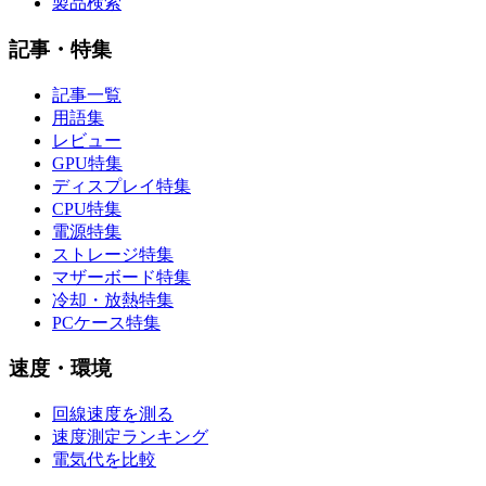
製品検索
記事・特集
記事一覧
用語集
レビュー
GPU特集
ディスプレイ特集
CPU特集
電源特集
ストレージ特集
マザーボード特集
冷却・放熱特集
PCケース特集
速度・環境
回線速度を測る
速度測定ランキング
電気代を比較