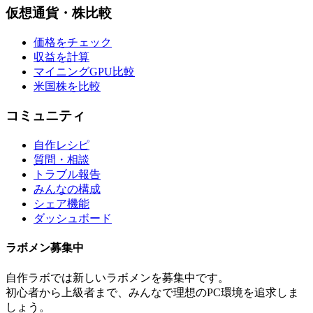
仮想通貨・株比較
価格をチェック
収益を計算
マイニングGPU比較
米国株を比較
コミュニティ
自作レシピ
質問・相談
トラブル報告
みんなの構成
シェア機能
ダッシュボード
ラボメン
募集中
自作ラボ
では新しい
ラボメン
を募集中です。
初心者から上級者まで、みんなで理想のPC環境を追求しま
しょう。