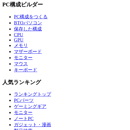
PC構成ビルダー
PC構成をつくる
BTOパソコン
保存した構成
CPU
GPU
メモリ
マザーボード
モニター
マウス
キーボード
人気ランキング
ランキングトップ
PCパーツ
ゲーミングギア
モニター
ノートPC
ガジェット・漫画