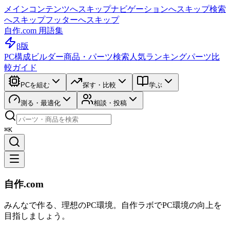
メインコンテンツへスキップ
ナビゲーションへスキップ
検索
へスキップ
フッターへスキップ
自作.com 用語集
β版
PC構成ビルダー
商品・パーツ検索
人気ランキング
パーツ比
較ガイド
PCを組む
探す・比較
学ぶ
測る・最適化
相談・投稿
⌘K
自作.com
みんなで作る、理想のPC環境
。
自作ラボ
でPC環境の向上を
目指しましょう。