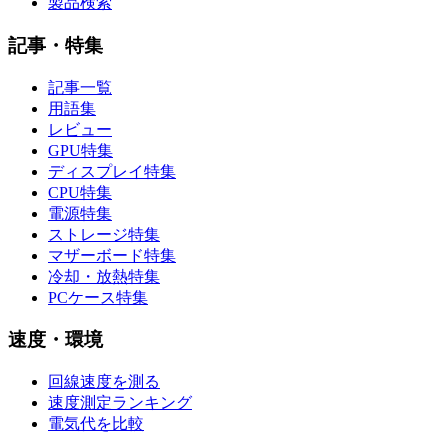
製品検索
記事・特集
記事一覧
用語集
レビュー
GPU特集
ディスプレイ特集
CPU特集
電源特集
ストレージ特集
マザーボード特集
冷却・放熱特集
PCケース特集
速度・環境
回線速度を測る
速度測定ランキング
電気代を比較