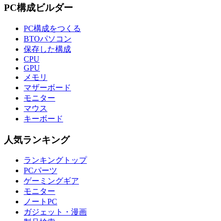
PC構成ビルダー
PC構成をつくる
BTOパソコン
保存した構成
CPU
GPU
メモリ
マザーボード
モニター
マウス
キーボード
人気ランキング
ランキングトップ
PCパーツ
ゲーミングギア
モニター
ノートPC
ガジェット・漫画