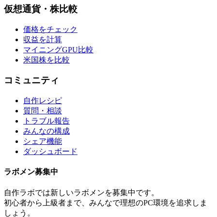
仮想通貨・株比較
価格をチェック
収益を計算
マイニングGPU比較
米国株を比較
コミュニティ
自作レシピ
質問・相談
トラブル報告
みんなの構成
シェア機能
ダッシュボード
ラボメン
募集中
自作ラボ
では新しい
ラボメン
を募集中です。
初心者から上級者まで、みんなで理想のPC環境を追求しま
しょう。