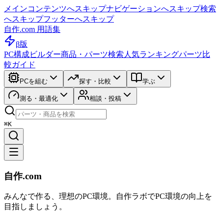
メインコンテンツへスキップ
ナビゲーションへスキップ
検索
へスキップ
フッターへスキップ
自作.com 用語集
β版
PC構成ビルダー
商品・パーツ検索
人気ランキング
パーツ比
較ガイド
PCを組む
探す・比較
学ぶ
測る・最適化
相談・投稿
⌘K
自作.com
みんなで作る、理想のPC環境
。
自作ラボ
でPC環境の向上を
目指しましょう。