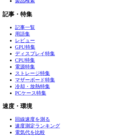
製品検索
記事・特集
記事一覧
用語集
レビュー
GPU特集
ディスプレイ特集
CPU特集
電源特集
ストレージ特集
マザーボード特集
冷却・放熱特集
PCケース特集
速度・環境
回線速度を測る
速度測定ランキング
電気代を比較