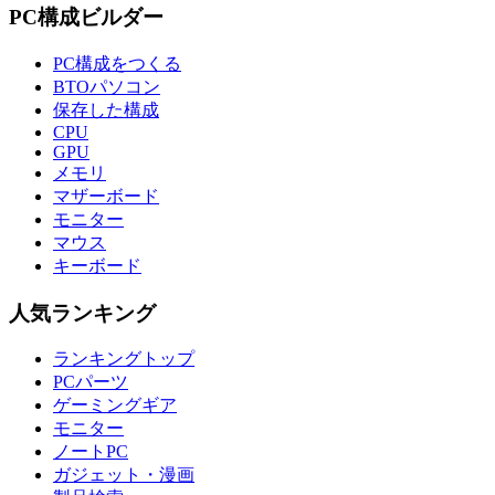
PC構成ビルダー
PC構成をつくる
BTOパソコン
保存した構成
CPU
GPU
メモリ
マザーボード
モニター
マウス
キーボード
人気ランキング
ランキングトップ
PCパーツ
ゲーミングギア
モニター
ノートPC
ガジェット・漫画