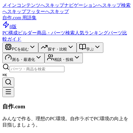
メインコンテンツへスキップ
ナビゲーションへスキップ
検索
へスキップ
フッターへスキップ
自作.com 用語集
β版
PC構成ビルダー
商品・パーツ検索
人気ランキング
パーツ比
較ガイド
PCを組む
探す・比較
学ぶ
測る・最適化
相談・投稿
⌘K
自作.com
みんなで作る、理想のPC環境
。
自作ラボ
でPC環境の向上を
目指しましょう。