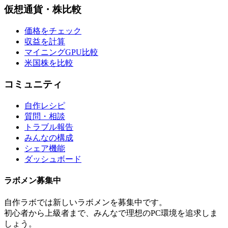
仮想通貨・株比較
価格をチェック
収益を計算
マイニングGPU比較
米国株を比較
コミュニティ
自作レシピ
質問・相談
トラブル報告
みんなの構成
シェア機能
ダッシュボード
ラボメン
募集中
自作ラボ
では新しい
ラボメン
を募集中です。
初心者から上級者まで、みんなで理想のPC環境を追求しま
しょう。