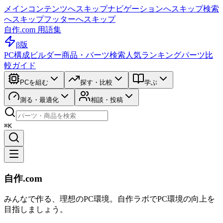
メインコンテンツへスキップ
ナビゲーションへスキップ
検索
へスキップ
フッターへスキップ
自作.com 用語集
β版
PC構成ビルダー
商品・パーツ検索
人気ランキング
パーツ比
較ガイド
PCを組む
探す・比較
学ぶ
測る・最適化
相談・投稿
⌘K
自作.com
みんなで作る、理想のPC環境
。
自作ラボ
でPC環境の向上を
目指しましょう。