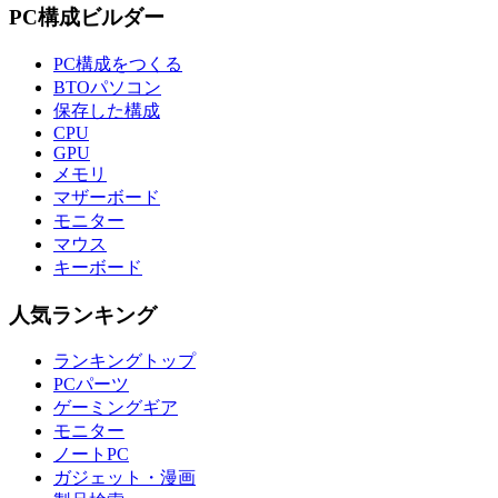
PC構成ビルダー
PC構成をつくる
BTOパソコン
保存した構成
CPU
GPU
メモリ
マザーボード
モニター
マウス
キーボード
人気ランキング
ランキングトップ
PCパーツ
ゲーミングギア
モニター
ノートPC
ガジェット・漫画