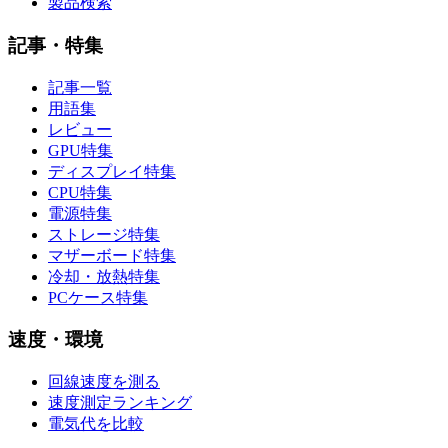
製品検索
記事・特集
記事一覧
用語集
レビュー
GPU特集
ディスプレイ特集
CPU特集
電源特集
ストレージ特集
マザーボード特集
冷却・放熱特集
PCケース特集
速度・環境
回線速度を測る
速度測定ランキング
電気代を比較