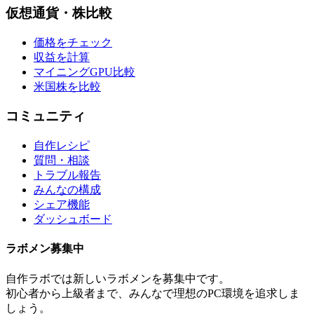
仮想通貨・株比較
価格をチェック
収益を計算
マイニングGPU比較
米国株を比較
コミュニティ
自作レシピ
質問・相談
トラブル報告
みんなの構成
シェア機能
ダッシュボード
ラボメン
募集中
自作ラボ
では新しい
ラボメン
を募集中です。
初心者から上級者まで、みんなで理想のPC環境を追求しま
しょう。