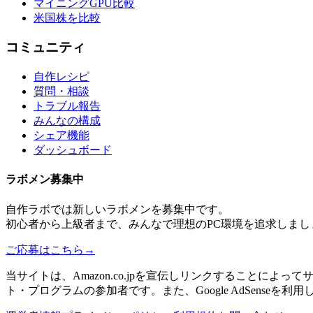
マイニングGPU比較
米国株を比較
コミュニティ
自作レシピ
質問・相談
トラブル報告
みんなの構成
シェア機能
ダッシュボード
ラボメン
募集中
自作ラボ
では新しい
ラボメン
を募集中です。
初心者から上級者まで、みんなで理想のPC環境を追求しまし
ご応募はこちら
→
当サイトは、Amazon.co.jpを宣伝しリンクすることに
ト・プログラムの参加者です。また、Google AdSenseを