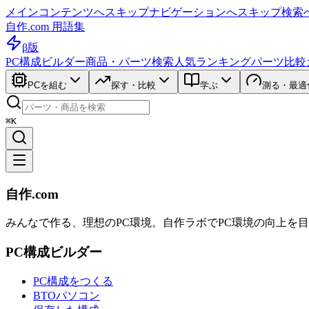
メインコンテンツへスキップ
ナビゲーションへスキップ
検索
自作.com 用語集
β版
PC構成ビルダー
商品・パーツ検索
人気ランキング
パーツ比較
PCを組む
探す・比較
学ぶ
測る・最適
⌘K
自作.com
みんなで作る、理想のPC環境
。
自作ラボ
でPC環境の向上を
PC構成ビルダー
PC構成をつくる
BTOパソコン