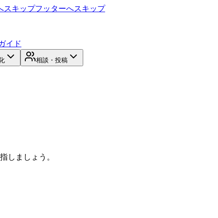
へスキップ
フッターへスキップ
ガイド
化
相談・投稿
目指しましょう。