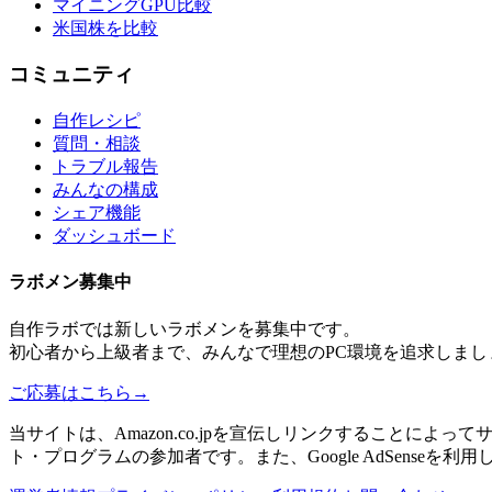
マイニングGPU比較
米国株を比較
コミュニティ
自作レシピ
質問・相談
トラブル報告
みんなの構成
シェア機能
ダッシュボード
ラボメン
募集中
自作ラボ
では新しい
ラボメン
を募集中です。
初心者から上級者まで、みんなで理想のPC環境を追求しまし
ご応募はこちら
→
当サイトは、Amazon.co.jpを宣伝しリンクすることに
ト・プログラムの参加者です。また、Google AdSenseを