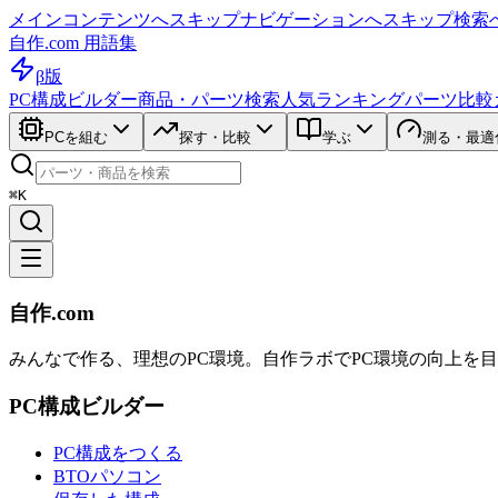
メインコンテンツへスキップ
ナビゲーションへスキップ
検索
自作.com 用語集
β版
PC構成ビルダー
商品・パーツ検索
人気ランキング
パーツ比較
PCを組む
探す・比較
学ぶ
測る・最適
⌘K
自作.com
みんなで作る、理想のPC環境
。
自作ラボ
でPC環境の向上を
PC構成ビルダー
PC構成をつくる
BTOパソコン