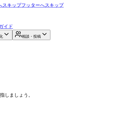
へスキップ
フッターへスキップ
ガイド
化
相談・投稿
目指しましょう。