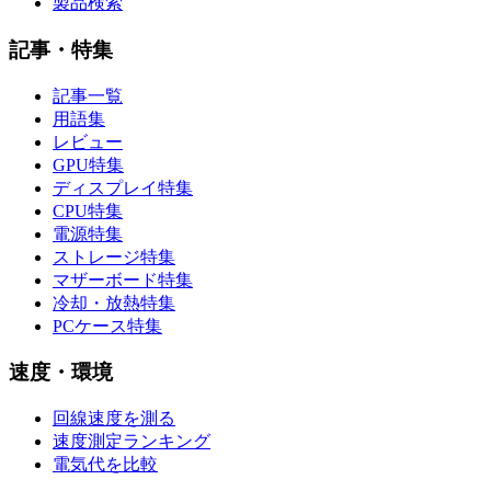
製品検索
記事・特集
記事一覧
用語集
レビュー
GPU特集
ディスプレイ特集
CPU特集
電源特集
ストレージ特集
マザーボード特集
冷却・放熱特集
PCケース特集
速度・環境
回線速度を測る
速度測定ランキング
電気代を比較