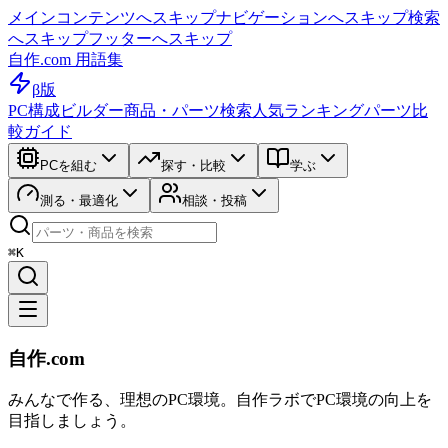
メインコンテンツへスキップ
ナビゲーションへスキップ
検索
へスキップ
フッターへスキップ
自作.com 用語集
β版
PC構成ビルダー
商品・パーツ検索
人気ランキング
パーツ比
較ガイド
PCを組む
探す・比較
学ぶ
測る・最適化
相談・投稿
⌘K
自作.com
みんなで作る、理想のPC環境
。
自作ラボ
でPC環境の向上を
目指しましょう。