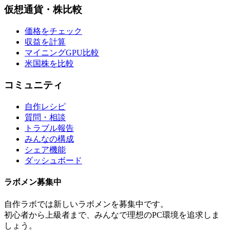
仮想通貨・株比較
価格をチェック
収益を計算
マイニングGPU比較
米国株を比較
コミュニティ
自作レシピ
質問・相談
トラブル報告
みんなの構成
シェア機能
ダッシュボード
ラボメン
募集中
自作ラボ
では新しい
ラボメン
を募集中です。
初心者から上級者まで、みんなで理想のPC環境を追求しま
しょう。