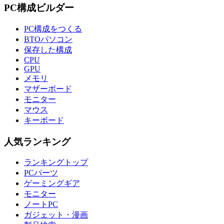
PC構成ビルダー
PC構成をつくる
BTOパソコン
保存した構成
CPU
GPU
メモリ
マザーボード
モニター
マウス
キーボード
人気ランキング
ランキングトップ
PCパーツ
ゲーミングギア
モニター
ノートPC
ガジェット・漫画