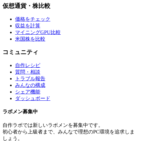
仮想通貨・株比較
価格をチェック
収益を計算
マイニングGPU比較
米国株を比較
コミュニティ
自作レシピ
質問・相談
トラブル報告
みんなの構成
シェア機能
ダッシュボード
ラボメン
募集中
自作ラボ
では新しい
ラボメン
を募集中です。
初心者から上級者まで、みんなで理想のPC環境を追求しま
しょう。