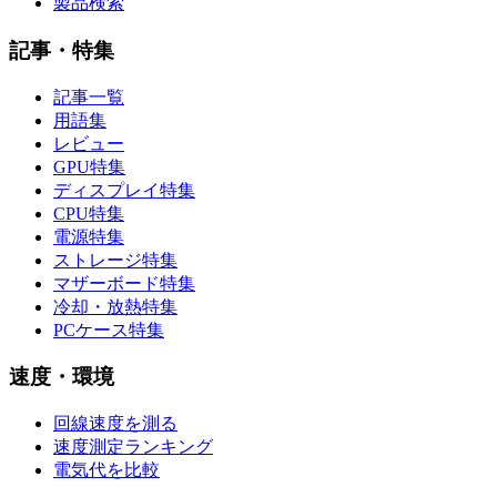
製品検索
記事・特集
記事一覧
用語集
レビュー
GPU特集
ディスプレイ特集
CPU特集
電源特集
ストレージ特集
マザーボード特集
冷却・放熱特集
PCケース特集
速度・環境
回線速度を測る
速度測定ランキング
電気代を比較