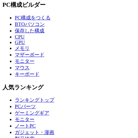
PC構成ビルダー
PC構成をつくる
BTOパソコン
保存した構成
CPU
GPU
メモリ
マザーボード
モニター
マウス
キーボード
人気ランキング
ランキングトップ
PCパーツ
ゲーミングギア
モニター
ノートPC
ガジェット・漫画