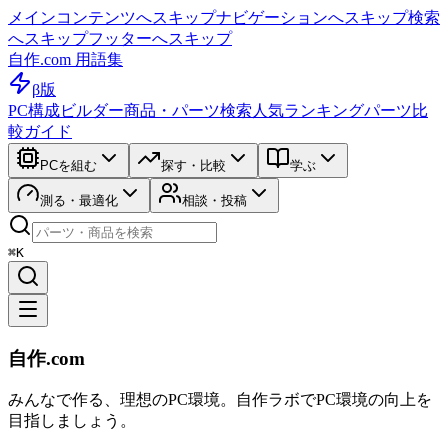
メインコンテンツへスキップ
ナビゲーションへスキップ
検索
へスキップ
フッターへスキップ
自作.com 用語集
β版
PC構成ビルダー
商品・パーツ検索
人気ランキング
パーツ比
較ガイド
PCを組む
探す・比較
学ぶ
測る・最適化
相談・投稿
⌘K
自作.com
みんなで作る、理想のPC環境
。
自作ラボ
でPC環境の向上を
目指しましょう。