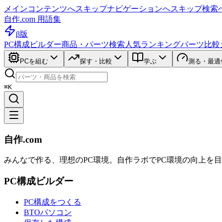
メインコンテンツへスキップ
ナビゲーションへスキップ
検索
自作.com 用語集
β版
PC構成ビルダー
商品・パーツ検索
人気ランキング
パーツ比較
PCを組む
探す・比較
学ぶ
測る・最適
⌘K
自作.com
みんなで作る、理想のPC環境
。
自作ラボ
でPC環境の向上を
PC構成ビルダー
PC構成をつくる
BTOパソコン