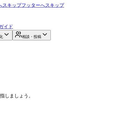
へスキップ
フッターへスキップ
ガイド
化
相談・投稿
目指しましょう。