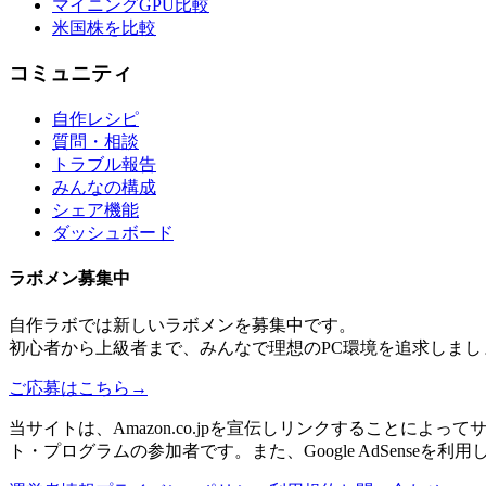
マイニングGPU比較
米国株を比較
コミュニティ
自作レシピ
質問・相談
トラブル報告
みんなの構成
シェア機能
ダッシュボード
ラボメン
募集中
自作ラボ
では新しい
ラボメン
を募集中です。
初心者から上級者まで、みんなで理想のPC環境を追求しまし
ご応募はこちら
→
当サイトは、Amazon.co.jpを宣伝しリンクすることに
ト・プログラムの参加者です。また、Google AdSenseを