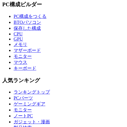
PC構成ビルダー
PC構成をつくる
BTOパソコン
保存した構成
CPU
GPU
メモリ
マザーボード
モニター
マウス
キーボード
人気ランキング
ランキングトップ
PCパーツ
ゲーミングギア
モニター
ノートPC
ガジェット・漫画