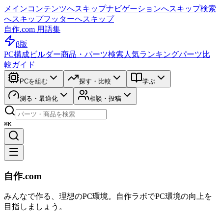
メインコンテンツへスキップ
ナビゲーションへスキップ
検索
へスキップ
フッターへスキップ
自作.com 用語集
β版
PC構成ビルダー
商品・パーツ検索
人気ランキング
パーツ比
較ガイド
PCを組む
探す・比較
学ぶ
測る・最適化
相談・投稿
⌘K
自作.com
みんなで作る、理想のPC環境
。
自作ラボ
でPC環境の向上を
目指しましょう。