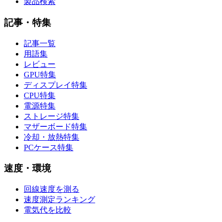
製品検索
記事・特集
記事一覧
用語集
レビュー
GPU特集
ディスプレイ特集
CPU特集
電源特集
ストレージ特集
マザーボード特集
冷却・放熱特集
PCケース特集
速度・環境
回線速度を測る
速度測定ランキング
電気代を比較