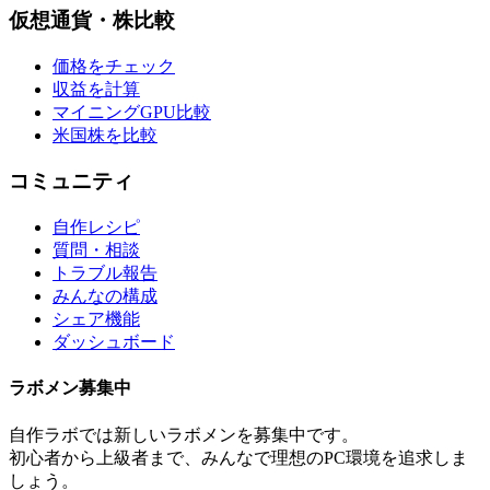
仮想通貨・株比較
価格をチェック
収益を計算
マイニングGPU比較
米国株を比較
コミュニティ
自作レシピ
質問・相談
トラブル報告
みんなの構成
シェア機能
ダッシュボード
ラボメン
募集中
自作ラボ
では新しい
ラボメン
を募集中です。
初心者から上級者まで、みんなで理想のPC環境を追求しま
しょう。