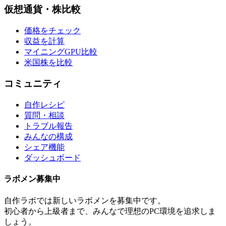
仮想通貨・株比較
価格をチェック
収益を計算
マイニングGPU比較
米国株を比較
コミュニティ
自作レシピ
質問・相談
トラブル報告
みんなの構成
シェア機能
ダッシュボード
ラボメン
募集中
自作ラボ
では新しい
ラボメン
を募集中です。
初心者から上級者まで、みんなで理想のPC環境を追求しま
しょう。