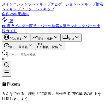
メインコンテンツへスキップ
ナビゲーションへスキップ
検索
へスキップ
フッターへスキップ
自作.com 用語集
β版
PC構成ビルダー
商品・パーツ検索
人気ランキング
パーツ比
較ガイド
PCを組む
探す・比較
学ぶ
測る・最適化
相談・投稿
⌘K
自作.com
みんなで作る、理想のPC環境
。
自作ラボ
でPC環境の向上を
目指しましょう。