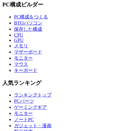
PC構成ビルダー
PC構成をつくる
BTOパソコン
保存した構成
CPU
GPU
メモリ
マザーボード
モニター
マウス
キーボード
人気ランキング
ランキングトップ
PCパーツ
ゲーミングギア
モニター
ノートPC
ガジェット・漫画