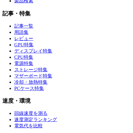
製品検索
記事・特集
記事一覧
用語集
レビュー
GPU特集
ディスプレイ特集
CPU特集
電源特集
ストレージ特集
マザーボード特集
冷却・放熱特集
PCケース特集
速度・環境
回線速度を測る
速度測定ランキング
電気代を比較