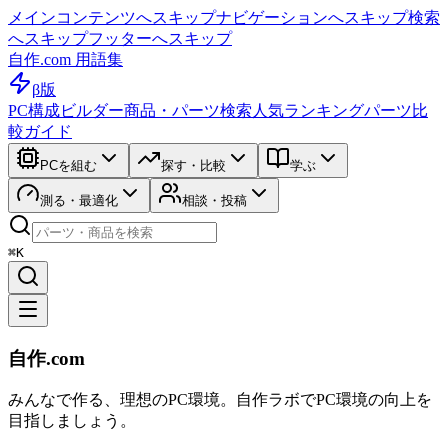
メインコンテンツへスキップ
ナビゲーションへスキップ
検索
へスキップ
フッターへスキップ
自作.com 用語集
β版
PC構成ビルダー
商品・パーツ検索
人気ランキング
パーツ比
較ガイド
PCを組む
探す・比較
学ぶ
測る・最適化
相談・投稿
⌘K
自作.com
みんなで作る、理想のPC環境
。
自作ラボ
でPC環境の向上を
目指しましょう。