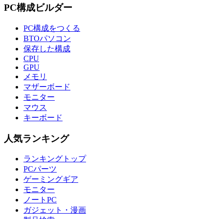
PC構成ビルダー
PC構成をつくる
BTOパソコン
保存した構成
CPU
GPU
メモリ
マザーボード
モニター
マウス
キーボード
人気ランキング
ランキングトップ
PCパーツ
ゲーミングギア
モニター
ノートPC
ガジェット・漫画