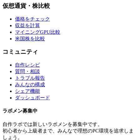
仮想通貨・株比較
価格をチェック
収益を計算
マイニングGPU比較
米国株を比較
コミュニティ
自作レシピ
質問・相談
トラブル報告
みんなの構成
シェア機能
ダッシュボード
ラボメン
募集中
自作ラボ
では新しい
ラボメン
を募集中です。
初心者から上級者まで、みんなで理想のPC環境を追求しま
しょう。