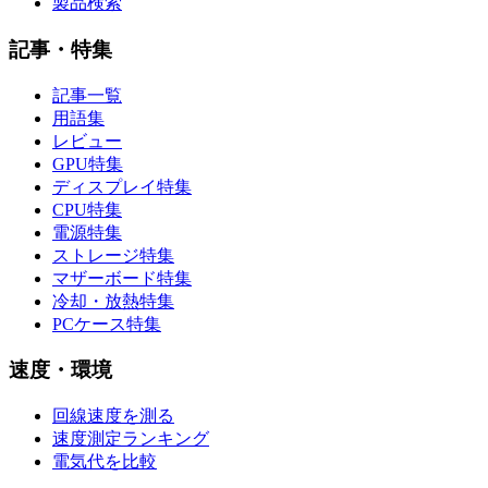
製品検索
記事・特集
記事一覧
用語集
レビュー
GPU特集
ディスプレイ特集
CPU特集
電源特集
ストレージ特集
マザーボード特集
冷却・放熱特集
PCケース特集
速度・環境
回線速度を測る
速度測定ランキング
電気代を比較