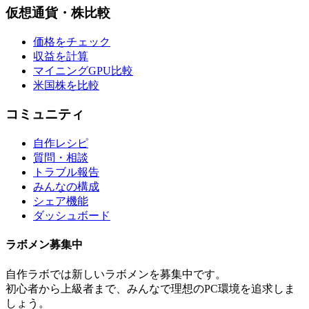
仮想通貨・株比較
価格をチェック
収益を計算
マイニングGPU比較
米国株を比較
コミュニティ
自作レシピ
質問・相談
トラブル報告
みんなの構成
シェア機能
ダッシュボード
ラボメン
募集中
自作ラボ
では新しい
ラボメン
を募集中です。
初心者から上級者まで、みんなで理想のPC環境を追求しま
しょう。