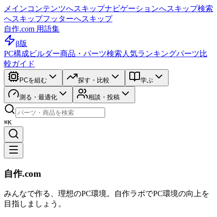
メインコンテンツへスキップ
ナビゲーションへスキップ
検索
へスキップ
フッターへスキップ
自作.com 用語集
β版
PC構成ビルダー
商品・パーツ検索
人気ランキング
パーツ比
較ガイド
PCを組む
探す・比較
学ぶ
測る・最適化
相談・投稿
⌘K
自作.com
みんなで作る、理想のPC環境
。
自作ラボ
でPC環境の向上を
目指しましょう。