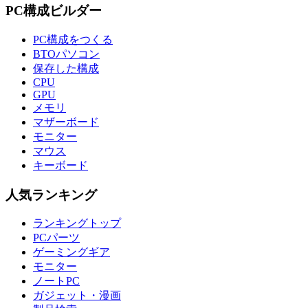
PC構成ビルダー
PC構成をつくる
BTOパソコン
保存した構成
CPU
GPU
メモリ
マザーボード
モニター
マウス
キーボード
人気ランキング
ランキングトップ
PCパーツ
ゲーミングギア
モニター
ノートPC
ガジェット・漫画