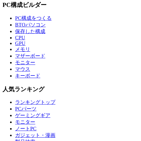
PC構成ビルダー
PC構成をつくる
BTOパソコン
保存した構成
CPU
GPU
メモリ
マザーボード
モニター
マウス
キーボード
人気ランキング
ランキングトップ
PCパーツ
ゲーミングギア
モニター
ノートPC
ガジェット・漫画