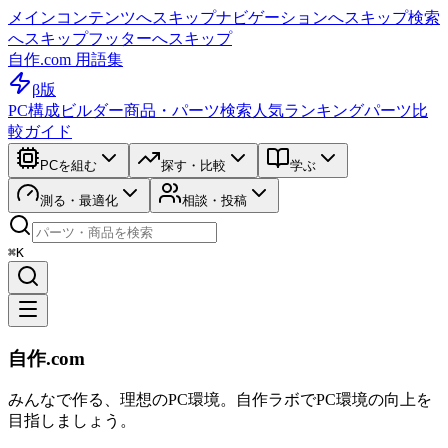
メインコンテンツへスキップ
ナビゲーションへスキップ
検索
へスキップ
フッターへスキップ
自作.com 用語集
β版
PC構成ビルダー
商品・パーツ検索
人気ランキング
パーツ比
較ガイド
PCを組む
探す・比較
学ぶ
測る・最適化
相談・投稿
⌘K
自作.com
みんなで作る、理想のPC環境
。
自作ラボ
でPC環境の向上を
目指しましょう。