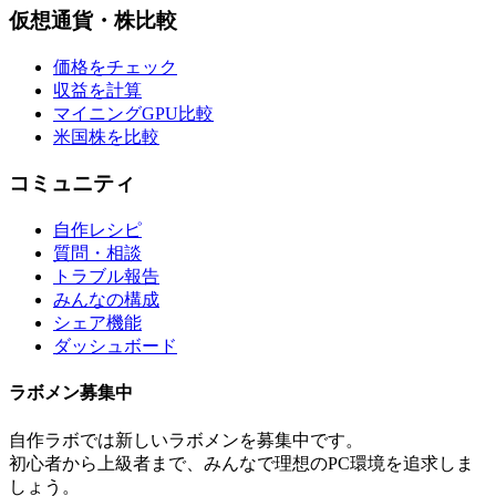
仮想通貨・株比較
価格をチェック
収益を計算
マイニングGPU比較
米国株を比較
コミュニティ
自作レシピ
質問・相談
トラブル報告
みんなの構成
シェア機能
ダッシュボード
ラボメン
募集中
自作ラボ
では新しい
ラボメン
を募集中です。
初心者から上級者まで、みんなで理想のPC環境を追求しま
しょう。