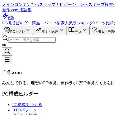
メインコンテンツへスキップ
ナビゲーションへスキップ
検索
自作.com 用語集
β版
PC構成ビルダー
商品・パーツ検索
人気ランキング
パーツ比較
PCを組む
探す・比較
学ぶ
測る・最適
⌘K
自作.com
みんなで作る、理想のPC環境
。
自作ラボ
でPC環境の向上を
PC構成ビルダー
PC構成をつくる
BTOパソコン