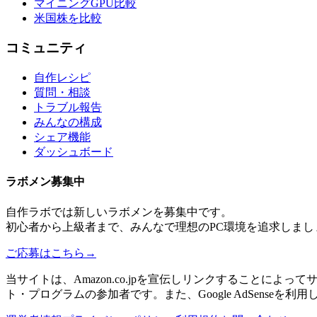
マイニングGPU比較
米国株を比較
コミュニティ
自作レシピ
質問・相談
トラブル報告
みんなの構成
シェア機能
ダッシュボード
ラボメン
募集中
自作ラボ
では新しい
ラボメン
を募集中です。
初心者から上級者まで、みんなで理想のPC環境を追求しまし
ご応募はこちら
→
当サイトは、Amazon.co.jpを宣伝しリンクすることに
ト・プログラムの参加者です。また、Google AdSenseを