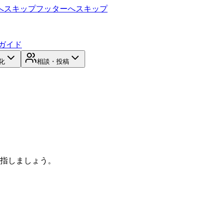
へスキップ
フッターへスキップ
ガイド
化
相談・投稿
目指しましょう。