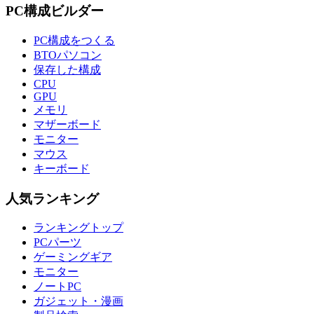
PC構成ビルダー
PC構成をつくる
BTOパソコン
保存した構成
CPU
GPU
メモリ
マザーボード
モニター
マウス
キーボード
人気ランキング
ランキングトップ
PCパーツ
ゲーミングギア
モニター
ノートPC
ガジェット・漫画