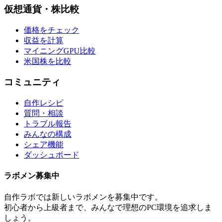
仮想通貨・株比較
価格をチェック
収益を計算
マイニングGPU比較
米国株を比較
コミュニティ
自作レシピ
質問・相談
トラブル報告
みんなの構成
シェア機能
ダッシュボード
ラボメン
募集中
自作ラボ
では新しい
ラボメン
を募集中です。
初心者から上級者まで、みんなで理想のPC環境を追求しま
しょう。