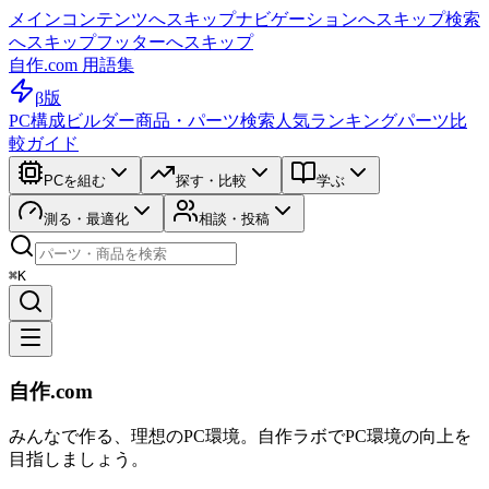
メインコンテンツへスキップ
ナビゲーションへスキップ
検索
へスキップ
フッターへスキップ
自作.com 用語集
β版
PC構成ビルダー
商品・パーツ検索
人気ランキング
パーツ比
較ガイド
PCを組む
探す・比較
学ぶ
測る・最適化
相談・投稿
⌘K
自作.com
みんなで作る、理想のPC環境
。
自作ラボ
でPC環境の向上を
目指しましょう。