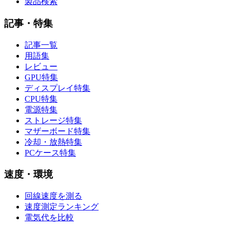
製品検索
記事・特集
記事一覧
用語集
レビュー
GPU特集
ディスプレイ特集
CPU特集
電源特集
ストレージ特集
マザーボード特集
冷却・放熱特集
PCケース特集
速度・環境
回線速度を測る
速度測定ランキング
電気代を比較