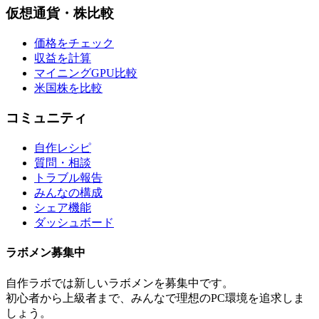
仮想通貨・株比較
価格をチェック
収益を計算
マイニングGPU比較
米国株を比較
コミュニティ
自作レシピ
質問・相談
トラブル報告
みんなの構成
シェア機能
ダッシュボード
ラボメン
募集中
自作ラボ
では新しい
ラボメン
を募集中です。
初心者から上級者まで、みんなで理想のPC環境を追求しま
しょう。