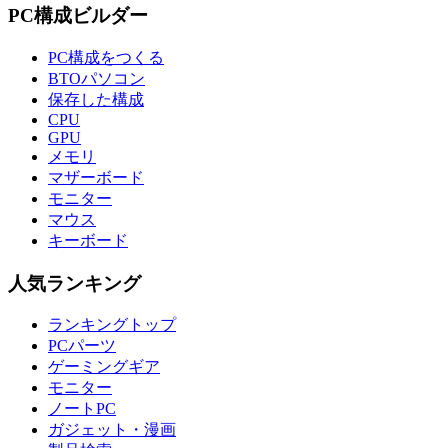
PC構成ビルダー
PC構成をつくる
BTOパソコン
保存した構成
CPU
GPU
メモリ
マザーボード
モニター
マウス
キーボード
人気ランキング
ランキングトップ
PCパーツ
ゲーミングギア
モニター
ノートPC
ガジェット・漫画