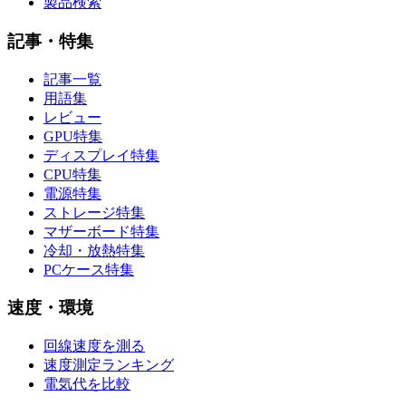
製品検索
記事・特集
記事一覧
用語集
レビュー
GPU特集
ディスプレイ特集
CPU特集
電源特集
ストレージ特集
マザーボード特集
冷却・放熱特集
PCケース特集
速度・環境
回線速度を測る
速度測定ランキング
電気代を比較