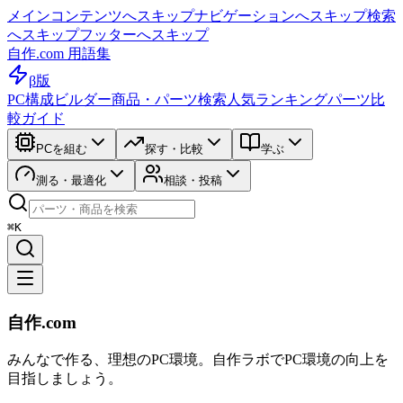
メインコンテンツへスキップ
ナビゲーションへスキップ
検索
へスキップ
フッターへスキップ
自作.com 用語集
β版
PC構成ビルダー
商品・パーツ検索
人気ランキング
パーツ比
較ガイド
PCを組む
探す・比較
学ぶ
測る・最適化
相談・投稿
⌘K
自作.com
みんなで作る、理想のPC環境
。
自作ラボ
でPC環境の向上を
目指しましょう。