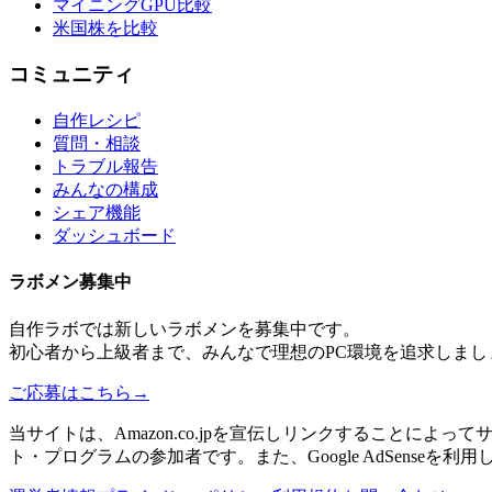
マイニングGPU比較
米国株を比較
コミュニティ
自作レシピ
質問・相談
トラブル報告
みんなの構成
シェア機能
ダッシュボード
ラボメン
募集中
自作ラボ
では新しい
ラボメン
を募集中です。
初心者から上級者まで、みんなで理想のPC環境を追求しまし
ご応募はこちら
→
当サイトは、Amazon.co.jpを宣伝しリンクすることに
ト・プログラムの参加者です。また、Google AdSenseを