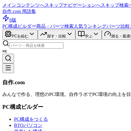
メインコンテンツへスキップ
ナビゲーションへスキップ
検索
自作.com 用語集
β版
PC構成ビルダー
商品・パーツ検索
人気ランキング
パーツ比較
PCを組む
探す・比較
学ぶ
測る・最適
⌘K
自作.com
みんなで作る、理想のPC環境
。
自作ラボ
でPC環境の向上を
PC構成ビルダー
PC構成をつくる
BTOパソコン