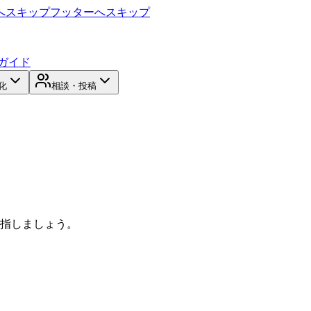
へスキップ
フッターへスキップ
ガイド
化
相談・投稿
目指しましょう。