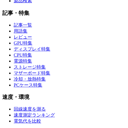
製品検索
記事・特集
記事一覧
用語集
レビュー
GPU特集
ディスプレイ特集
CPU特集
電源特集
ストレージ特集
マザーボード特集
冷却・放熱特集
PCケース特集
速度・環境
回線速度を測る
速度測定ランキング
電気代を比較