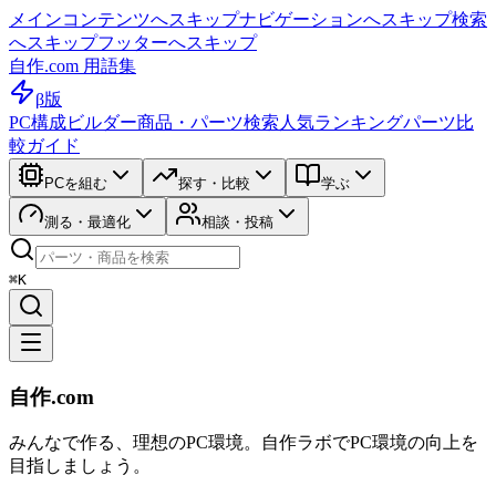
メインコンテンツへスキップ
ナビゲーションへスキップ
検索
へスキップ
フッターへスキップ
自作.com 用語集
β版
PC構成ビルダー
商品・パーツ検索
人気ランキング
パーツ比
較ガイド
PCを組む
探す・比較
学ぶ
測る・最適化
相談・投稿
⌘K
自作.com
みんなで作る、理想のPC環境
。
自作ラボ
でPC環境の向上を
目指しましょう。