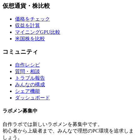
仮想通貨・株比較
価格をチェック
収益を計算
マイニングGPU比較
米国株を比較
コミュニティ
自作レシピ
質問・相談
トラブル報告
みんなの構成
シェア機能
ダッシュボード
ラボメン
募集中
自作ラボ
では新しい
ラボメン
を募集中です。
初心者から上級者まで、みんなで理想のPC環境を追求しま
しょう。