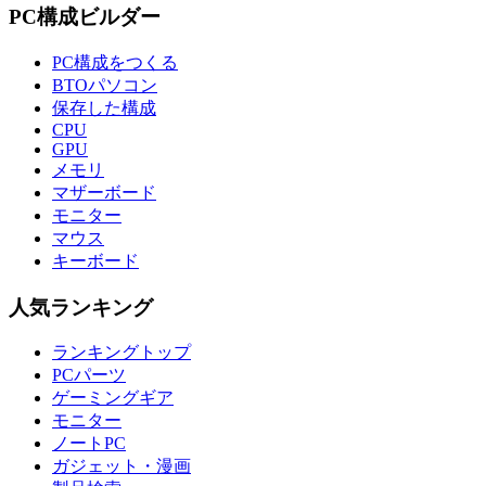
PC構成ビルダー
PC構成をつくる
BTOパソコン
保存した構成
CPU
GPU
メモリ
マザーボード
モニター
マウス
キーボード
人気ランキング
ランキングトップ
PCパーツ
ゲーミングギア
モニター
ノートPC
ガジェット・漫画