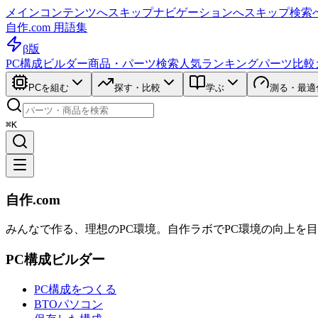
メインコンテンツへスキップ
ナビゲーションへスキップ
検索
自作.com 用語集
β版
PC構成ビルダー
商品・パーツ検索
人気ランキング
パーツ比較
PCを組む
探す・比較
学ぶ
測る・最適
⌘K
自作.com
みんなで作る、理想のPC環境
。
自作ラボ
でPC環境の向上を
PC構成ビルダー
PC構成をつくる
BTOパソコン