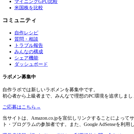
マイニングGPU比較
米国株を比較
コミュニティ
自作レシピ
質問・相談
トラブル報告
みんなの構成
シェア機能
ダッシュボード
ラボメン
募集中
自作ラボ
では新しい
ラボメン
を募集中です。
初心者から上級者まで、みんなで理想のPC環境を追求しまし
ご応募はこちら
→
当サイトは、Amazon.co.jpを宣伝しリンクすることに
ト・プログラムの参加者です。また、Google AdSenseを