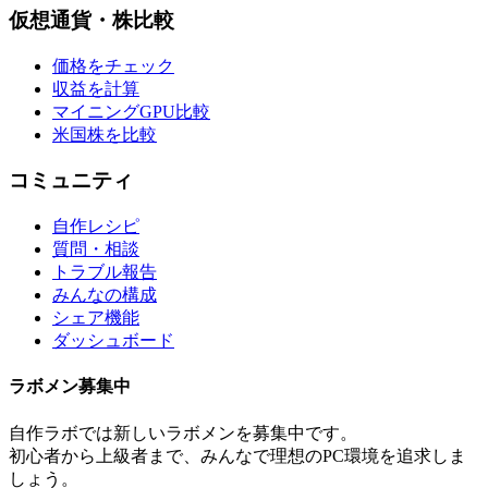
仮想通貨・株比較
価格をチェック
収益を計算
マイニングGPU比較
米国株を比較
コミュニティ
自作レシピ
質問・相談
トラブル報告
みんなの構成
シェア機能
ダッシュボード
ラボメン
募集中
自作ラボ
では新しい
ラボメン
を募集中です。
初心者から上級者まで、みんなで理想のPC環境を追求しま
しょう。