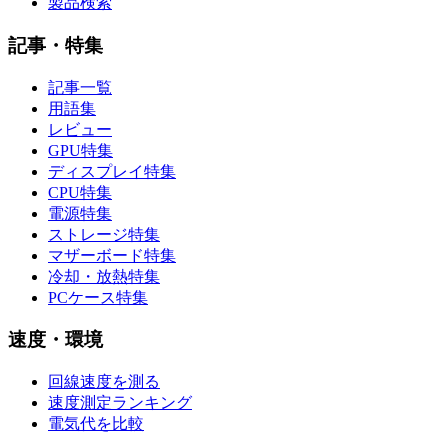
製品検索
記事・特集
記事一覧
用語集
レビュー
GPU特集
ディスプレイ特集
CPU特集
電源特集
ストレージ特集
マザーボード特集
冷却・放熱特集
PCケース特集
速度・環境
回線速度を測る
速度測定ランキング
電気代を比較