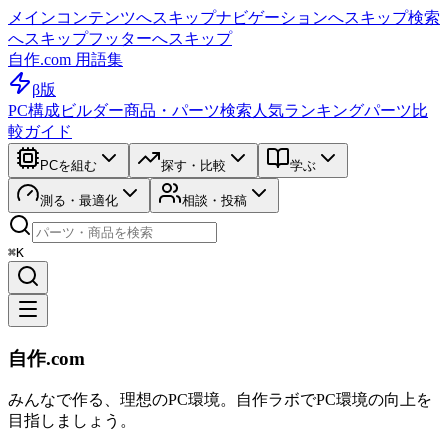
メインコンテンツへスキップ
ナビゲーションへスキップ
検索
へスキップ
フッターへスキップ
自作.com 用語集
β版
PC構成ビルダー
商品・パーツ検索
人気ランキング
パーツ比
較ガイド
PCを組む
探す・比較
学ぶ
測る・最適化
相談・投稿
⌘K
自作.com
みんなで作る、理想のPC環境
。
自作ラボ
でPC環境の向上を
目指しましょう。