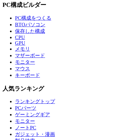
PC構成ビルダー
PC構成をつくる
BTOパソコン
保存した構成
CPU
GPU
メモリ
マザーボード
モニター
マウス
キーボード
人気ランキング
ランキングトップ
PCパーツ
ゲーミングギア
モニター
ノートPC
ガジェット・漫画