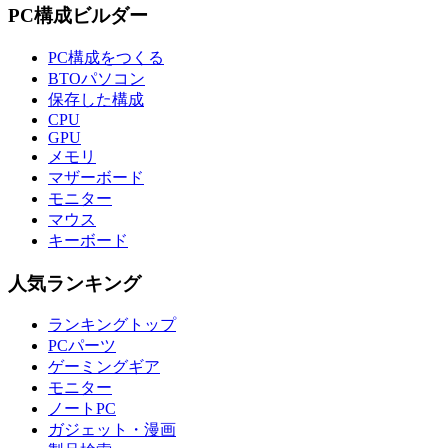
PC構成ビルダー
PC構成をつくる
BTOパソコン
保存した構成
CPU
GPU
メモリ
マザーボード
モニター
マウス
キーボード
人気ランキング
ランキングトップ
PCパーツ
ゲーミングギア
モニター
ノートPC
ガジェット・漫画