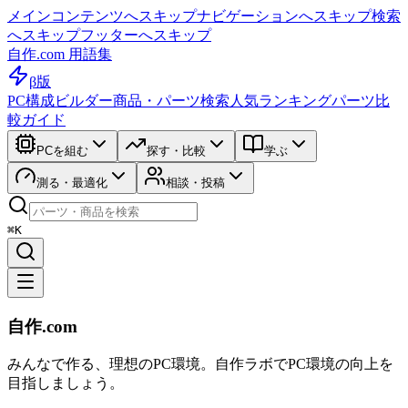
メインコンテンツへスキップ
ナビゲーションへスキップ
検索
へスキップ
フッターへスキップ
自作.com 用語集
β版
PC構成ビルダー
商品・パーツ検索
人気ランキング
パーツ比
較ガイド
PCを組む
探す・比較
学ぶ
測る・最適化
相談・投稿
⌘K
自作.com
みんなで作る、理想のPC環境
。
自作ラボ
でPC環境の向上を
目指しましょう。