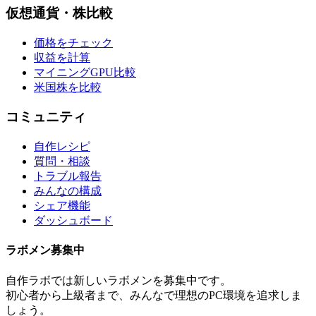
仮想通貨・株比較
価格をチェック
収益を計算
マイニングGPU比較
米国株を比較
コミュニティ
自作レシピ
質問・相談
トラブル報告
みんなの構成
シェア機能
ダッシュボード
ラボメン
募集中
自作ラボ
では新しい
ラボメン
を募集中です。
初心者から上級者まで、みんなで理想のPC環境を追求しま
しょう。