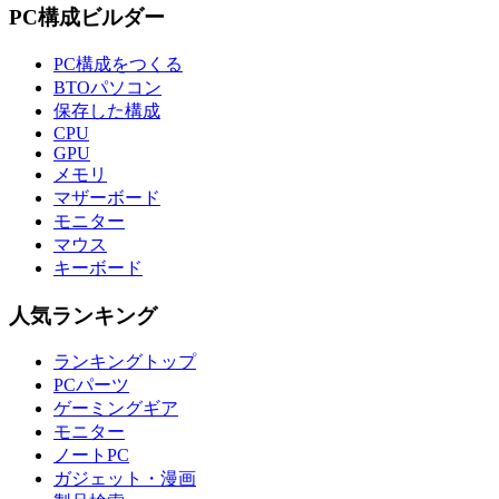
PC構成ビルダー
PC構成をつくる
BTOパソコン
保存した構成
CPU
GPU
メモリ
マザーボード
モニター
マウス
キーボード
人気ランキング
ランキングトップ
PCパーツ
ゲーミングギア
モニター
ノートPC
ガジェット・漫画