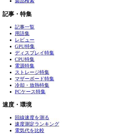
製品検索
記事・特集
記事一覧
用語集
レビュー
GPU特集
ディスプレイ特集
CPU特集
電源特集
ストレージ特集
マザーボード特集
冷却・放熱特集
PCケース特集
速度・環境
回線速度を測る
速度測定ランキング
電気代を比較