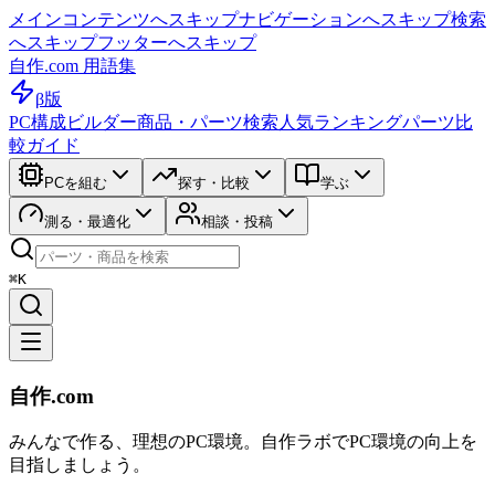
メインコンテンツへスキップ
ナビゲーションへスキップ
検索
へスキップ
フッターへスキップ
自作.com 用語集
β版
PC構成ビルダー
商品・パーツ検索
人気ランキング
パーツ比
較ガイド
PCを組む
探す・比較
学ぶ
測る・最適化
相談・投稿
⌘K
自作.com
みんなで作る、理想のPC環境
。
自作ラボ
でPC環境の向上を
目指しましょう。