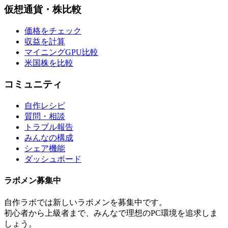
仮想通貨・株比較
価格をチェック
収益を計算
マイニングGPU比較
米国株を比較
コミュニティ
自作レシピ
質問・相談
トラブル報告
みんなの構成
シェア機能
ダッシュボード
ラボメン
募集中
自作ラボ
では新しい
ラボメン
を募集中です。
初心者から上級者まで、みんなで理想のPC環境を追求しま
しょう。