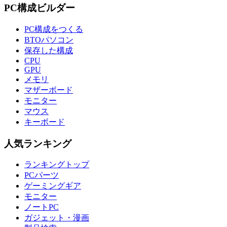
PC構成ビルダー
PC構成をつくる
BTOパソコン
保存した構成
CPU
GPU
メモリ
マザーボード
モニター
マウス
キーボード
人気ランキング
ランキングトップ
PCパーツ
ゲーミングギア
モニター
ノートPC
ガジェット・漫画