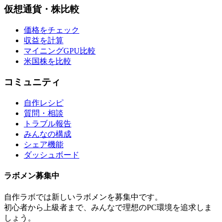
仮想通貨・株比較
価格をチェック
収益を計算
マイニングGPU比較
米国株を比較
コミュニティ
自作レシピ
質問・相談
トラブル報告
みんなの構成
シェア機能
ダッシュボード
ラボメン
募集中
自作ラボ
では新しい
ラボメン
を募集中です。
初心者から上級者まで、みんなで理想のPC環境を追求しま
しょう。