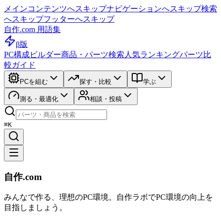
メインコンテンツへスキップ
ナビゲーションへスキップ
検索
へスキップ
フッターへスキップ
自作.com 用語集
β版
PC構成ビルダー
商品・パーツ検索
人気ランキング
パーツ比
較ガイド
PCを組む
探す・比較
学ぶ
測る・最適化
相談・投稿
⌘K
自作.com
みんなで作る、理想のPC環境
。
自作ラボ
でPC環境の向上を
目指しましょう。