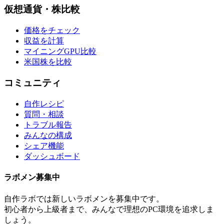
仮想通貨・株比較
価格をチェック
収益を計算
マイニングGPU比較
米国株を比較
コミュニティ
自作レシピ
質問・相談
トラブル報告
みんなの構成
シェア機能
ダッシュボード
ラボメン
募集中
自作ラボ
では新しい
ラボメン
を募集中です。
初心者から上級者まで、みんなで理想のPC環境を追求しま
しょう。