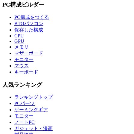
PC構成ビルダー
PC構成をつくる
BTOパソコン
保存した構成
CPU
GPU
メモリ
マザーボード
モニター
マウス
キーボード
人気ランキング
ランキングトップ
PCパーツ
ゲーミングギア
モニター
ノートPC
ガジェット・漫画