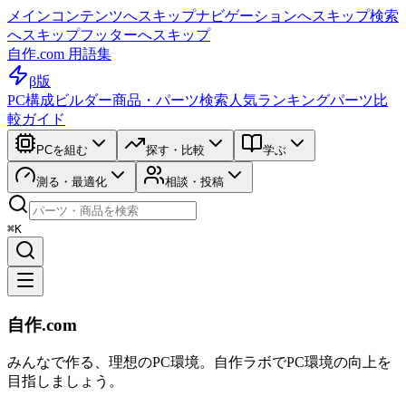
メインコンテンツへスキップ
ナビゲーションへスキップ
検索
へスキップ
フッターへスキップ
自作.com 用語集
β版
PC構成ビルダー
商品・パーツ検索
人気ランキング
パーツ比
較ガイド
PCを組む
探す・比較
学ぶ
測る・最適化
相談・投稿
⌘K
自作.com
みんなで作る、理想のPC環境
。
自作ラボ
でPC環境の向上を
目指しましょう。