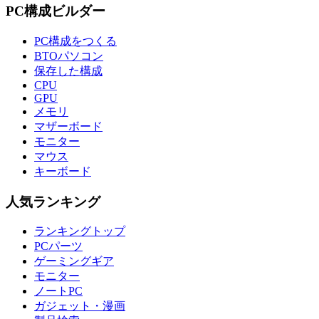
PC構成ビルダー
PC構成をつくる
BTOパソコン
保存した構成
CPU
GPU
メモリ
マザーボード
モニター
マウス
キーボード
人気ランキング
ランキングトップ
PCパーツ
ゲーミングギア
モニター
ノートPC
ガジェット・漫画