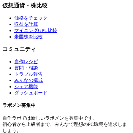
仮想通貨・株比較
価格をチェック
収益を計算
マイニングGPU比較
米国株を比較
コミュニティ
自作レシピ
質問・相談
トラブル報告
みんなの構成
シェア機能
ダッシュボード
ラボメン
募集中
自作ラボ
では新しい
ラボメン
を募集中です。
初心者から上級者まで、みんなで理想のPC環境を追求しま
しょう。