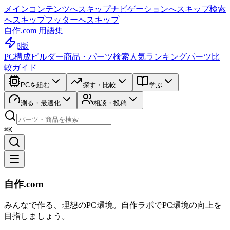
メインコンテンツへスキップ
ナビゲーションへスキップ
検索
へスキップ
フッターへスキップ
自作.com 用語集
β版
PC構成ビルダー
商品・パーツ検索
人気ランキング
パーツ比
較ガイド
PCを組む
探す・比較
学ぶ
測る・最適化
相談・投稿
⌘K
自作.com
みんなで作る、理想のPC環境
。
自作ラボ
でPC環境の向上を
目指しましょう。