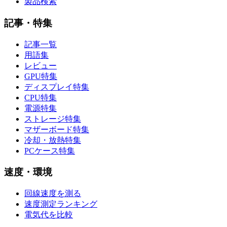
製品検索
記事・特集
記事一覧
用語集
レビュー
GPU特集
ディスプレイ特集
CPU特集
電源特集
ストレージ特集
マザーボード特集
冷却・放熱特集
PCケース特集
速度・環境
回線速度を測る
速度測定ランキング
電気代を比較