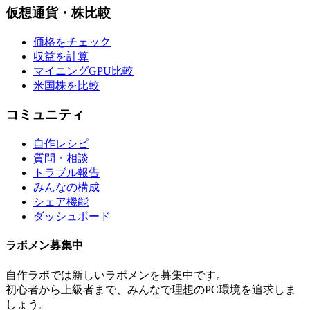
仮想通貨・株比較
価格をチェック
収益を計算
マイニングGPU比較
米国株を比較
コミュニティ
自作レシピ
質問・相談
トラブル報告
みんなの構成
シェア機能
ダッシュボード
ラボメン
募集中
自作ラボ
では新しい
ラボメン
を募集中です。
初心者から上級者まで、みんなで理想のPC環境を追求しま
しょう。