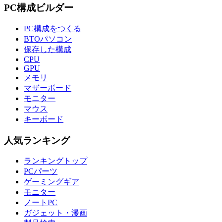
PC構成ビルダー
PC構成をつくる
BTOパソコン
保存した構成
CPU
GPU
メモリ
マザーボード
モニター
マウス
キーボード
人気ランキング
ランキングトップ
PCパーツ
ゲーミングギア
モニター
ノートPC
ガジェット・漫画