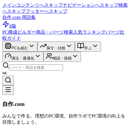
メインコンテンツへスキップ
ナビゲーションへスキップ
検索
へスキップ
フッターへスキップ
自作.com 用語集
β版
PC構成ビルダー
商品・パーツ検索
人気ランキング
パーツ比
較ガイド
PCを組む
探す・比較
学ぶ
測る・最適化
相談・投稿
⌘K
自作.com
みんなで作る、理想のPC環境
。
自作ラボ
でPC環境の向上を
目指しましょう。